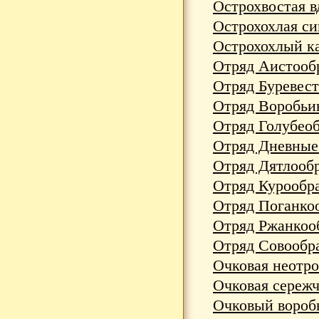
Острохвостая в
Острохохлая син
Острохохлый ка
Отряд Аистообр
Отряд Буревест
Отряд Воробьин
Отряд Голубеоб
Отряд Дневные 
Отряд Дятлообр
Отряд Курообра
Отряд Поганкоо
Отряд Ржанкооб
Отряд Совообра
Очковая неотроп
Очковая сережча
Очковый воробь