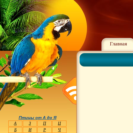
Главная
Птицы от А до Я
А
З
П
Ц
Б
И
Р
Ч