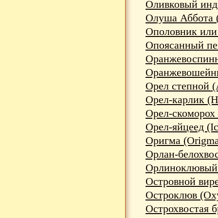
Оливковый индо
Олуша Аббота (S
Ополовник или 
Опоясанный пег
Оранжевоспинны
Оранжевошейный
Орел степной (A
Орел-карлик (Hi
Орел-скоморох (
Орел-яйцеед (Ic
Оригма (Origma 
Орлан-белохвост 
Орлиноклювый к
Островной вирео
Остроклюв (Oxyr
Острохвостая бр