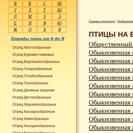
В
К
С
Ш
Г
Л
Т
Щ
Д
М
У
Э
Главная страница
/
Алфавитны
Е
Н
Ф
Ю
Ж
О
Х
Я
ПТИЦЫ НА 
Отряды птиц от А до Я
Общественный тк
Отряд Аистообразные
Обыкновенная га
Отряд Буревестниковые
Обыкновенная го
Отряд Воробьинообразные
Обыкновенная к
Отряд Гагарообразные
Обыкновенная к
Отряд Голубеобразные
Отряд Гусеобразные
Обыкновенная кв
Отряд Дневные хищники
Обыкновенная к
Отряд Дятлообразные
Обыкновенная к
Отряд Журавлеобразные
Обыкновенная л
Отряд Казуарообразные
Обыкновенная ма
Отряд Кивиобразные
Обыкновенная мо
Отряд Козодоеобразные