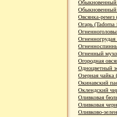
Обыкновенный ч
Обыкновенный ш
Овсянка-ремез (
Огарь (Tadorna 
Огненноголовый
Огненногрудая п
Огненноспинный
Огненный мухое
Огородная овсян
Одноцветный зе
Озерная чайка (
Окинавский пас
Оклендский чир
Оливковая бюль
Оливковая черно
Оливково-зелен