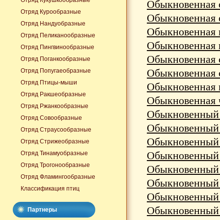
Отряд Кукушкообразные
Обыкновенная ов
Отряд Курообразные
Обыкновенная о
Отряд Нандуобразные
Обыкновенная пи
Отряд Пеликанообразные
Обыкновенная пу
Отряд Пингвинообразные
Обыкновенная с
Отряд Поганкообразные
Обыкновенная с
Отряд Попугаеобразные
Отряд Птицы-мыши
Обыкновенная ц
Отряд Ракшеобразные
Обыкновенная ч
Отряд Ржанкообразные
Обыкновенный б
Отряд Совообразные
Обыкновенный в
Отряд Страусообразные
Обыкновенный г
Отряд Стрижеобразные
Обыкновенный д
Отряд Тинамуобразные
Отряд Трогонообразные
Обыкновенный ж
Отряд Фламингообразные
Обыкновенный з
Классификация птиц
Обыкновенный и
Обыкновенный к
Партнеры