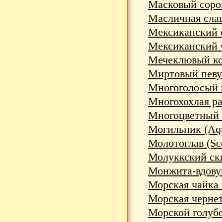
Масковый сорок
Масличная слав
Мексиканский со
Мексиканский ч
Мечеклювый кол
Миртовый певун
Многоголосый п
Многохохлая ра
Многоцветный л
Могильник (Aqui
Молотоглав (Sc
Молуккский скво
Монжита-вдовуш
Морская чайка 
Морская чернеть
Морской голубок