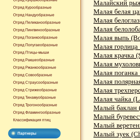
Отряд Кукушкообразные
Малайский рыжи
Отряд Курообразные
Малая белая цап
Отряд Нандуобразные
Малая белоглазк
Отряд Пеликанообразные
Малая белолобая
Отряд Пингвинообразные
Малая выпь (Во
Отряд Поганкообразные
Малая горлица (
Отряд Попугаеобразные
Отряд Птицы-мыши
Малая крачка (S
Отряд Ракшеобразные
Малая мухоловка
Отряд Ржанкообразные
Малая поганка (
Отряд Совообразные
Малая полярная 
Отряд Страусообразные
Малая трехперст
Отряд Стрижеобразные
Малая чайка (La
Отряд Тинамуобразные
Отряд Трогонообразные
Малый баклан (
Отряд Фламингообразные
Малый буревестн
Классификация птиц
Малый веретенн
Малый зуек (Cha
Партнеры