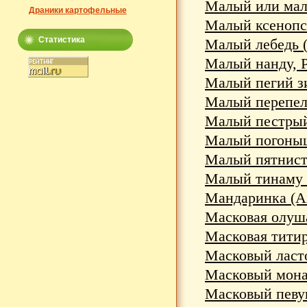
Малый или малы
Драники картофельные
Малый ксенопс 
Статистика
Малый лебедь (
Малый нанду, Р
Малый пегий зи
Малый перепелят
Малый пестрый 
Малый погоныш 
Малый пятнисты
Малый тинаму (C
Мандаринка (Aix
Масковая олуша 
Масковая титира
Масковый ласто
Масковый монар
Масковый певун 