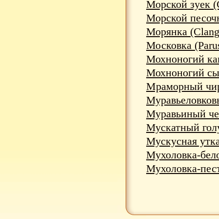
Морской зуек (C
Морской песочни
Морянка (Clang
Московка (Parus
Мохноногий кан
Мохноногий сыч
Мраморный чиро
Муравьеловковы
Муравьиный чек
Мускатный голу
Мускусная утка 
Мухоловка-белош
Мухоловка-пест