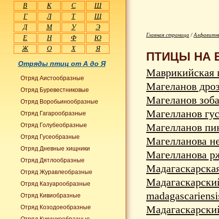
В
К
С
Ш
Г
Л
Т
Щ
Д
М
У
Э
Главная страница
/
Алфавитны
Е
Н
Ф
Ю
Ж
О
Х
Я
ПТИЦЫ НА 
Отряды птиц от А до Я
Маврикийская п
Отряд Аистообразные
Магеланов дрозд
Отряд Буревестниковые
Магеланов зоба
Отряд Воробьинообразные
Магелланов гусь
Отряд Гагарообразные
Магелланов пин
Отряд Голубеобразные
Отряд Гусеобразные
Магелланова не
Отряд Дневные хищники
Магелланова ржа
Отряд Дятлообразные
Мадагаскарская
Отряд Журавлеобразные
Мадагаскар
Отряд Казуарообразные
madagascariensi
Отряд Кивиобразные
Мадагаскарский
Отряд Козодоеобразные