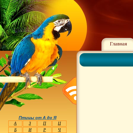
Главная
Птицы от А до Я
А
З
П
Ц
Б
И
Р
Ч