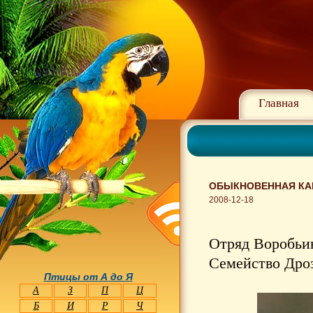
Главная
ОБЫКНОВЕННАЯ КАМ
2008-12-18
Отряд Воробьин
Семейство Дроз
Птицы от А до Я
А
З
П
Ц
Б
И
Р
Ч