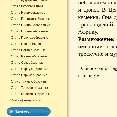
Отряд Кукушкообразные
небольшим коли
Отряд Курообразные
и дюны. В Цен
Отряд Нандуобразные
каменка. Она д
Отряд Пеликанообразные
Гренландский
Отряд Пингвинообразные
Африку.
Отряд Поганкообразные
Отряд Попугаеобразные
Размножение:
Отряд Птицы-мыши
имитации гол
Отряд Ракшеобразные
трескучие и м
Отряд Ржанкообразные
Отряд Совообразные
Современное
д
Отряд Страусообразные
интернете
Отряд Стрижеобразные
Отряд Тинамуобразные
Отряд Трогонообразные
Отряд Фламингообразные
Классификация птиц
Партнеры