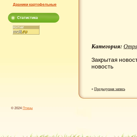
Драники картофельные
Статистика
Категория:
Отря
Закрытая новос
новость
«
Предыдущая запись
© 2024
Птицы