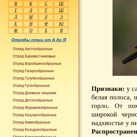
В
К
С
Ш
Г
Л
Т
Щ
Д
М
У
Э
Е
Н
Ф
Ю
Ж
О
Х
Я
Отряды птиц от А до Я
Отряд Аистообразные
Отряд Буревестниковые
Отряд Воробьинообразные
Отряд Гагарообразные
Отряд Голубеобразные
Отряд Гусеобразные
Признаки:
у са
Отряд Дневные хищники
белая полоса, 
Отряд Дятлообразные
горло. От по
Отряд Журавлеобразные
широкой черно
Отряд Казуарообразные
надхвостье у ни
Отряд Кивиобразные
Отряд Козодоеобразные
Распростране