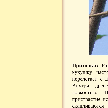
Признаки:
Раз
кукушку част
перелетает с д
Внутри древе
ловкостью. 
пристрастие ис
скапливаются