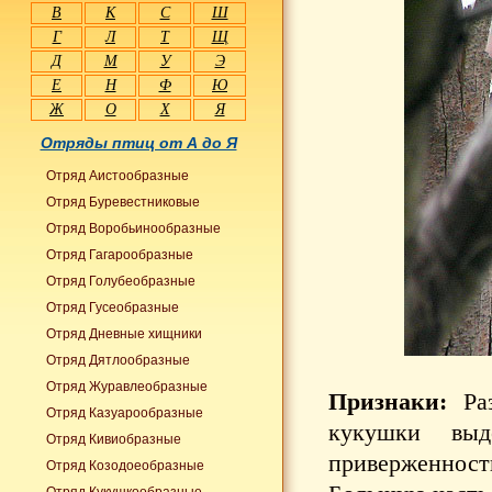
В
К
С
Ш
Г
Л
Т
Щ
Д
М
У
Э
Е
Н
Ф
Ю
Ж
О
Х
Я
Отряды птиц от А до Я
Отряд Аистообразные
Отряд Буревестниковые
Отряд Воробьинообразные
Отряд Гагарообразные
Отряд Голубеобразные
Отряд Гусеобразные
Отряд Дневные хищники
Отряд Дятлообразные
Отряд Журавлеобразные
Признаки:
Раз
Отряд Казуарообразные
кукушки выд
Отряд Кивиобразные
приверженност
Отряд Козодоеобразные