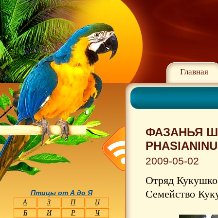
Главная
ФАЗАНЬЯ Ш
PHASIANINU
2009-05-02
Отряд Кукушкоо
Семейство Куку
Птицы от А до Я
А
З
П
Ц
Б
И
Р
Ч