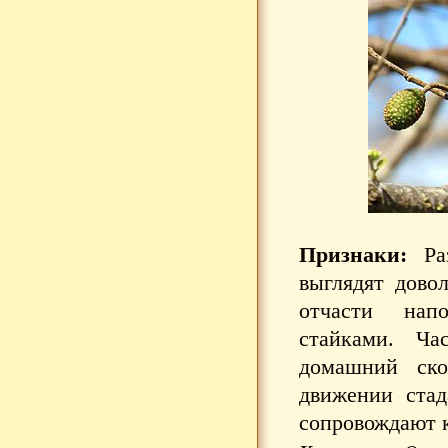
Признаки:
Раз
выглядят дово
отчасти нап
стайками. Ча
домашний ско
движении ста
сопровождают 