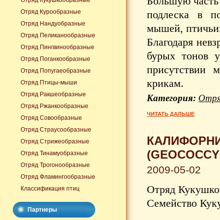
Большую часть 
Отряд Кукушкообразные
Отряд Курообразные
подлеска в по
Отряд Нандуобразные
мышей, птичьих
Отряд Пеликанообразные
Благодаря невз
Отряд Пингвинообразные
бурых тонов у
Отряд Поганкообразные
присутствии 
Отряд Попугаеобразные
крикам.
Отряд Птицы-мыши
Отряд Ракшеобразные
Категория:
Отря
Отряд Ржанкообразные
ЧИТАТЬ ДАЛЬШЕ
Отряд Совообразные
Отряд Страусообразные
КАЛИФОРН
Отряд Стрижеобразные
(GEOCOCCYS
Отряд Тинамуобразные
Отряд Трогонообразные
2009-05-02
Отряд Фламингообразные
Отряд Кукушкоо
Классификация птиц
Семейство Куку
Партнеры