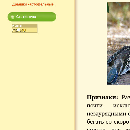
Драники картофельные
Статистика
Признаки:
Раз
почти исклю
незаурядными 
бегать со скоро
сильна для т