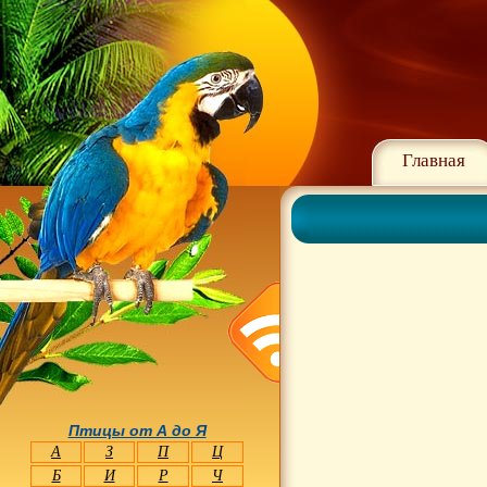
Главная
Птицы от А до Я
А
З
П
Ц
Б
И
Р
Ч