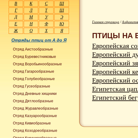
В
К
С
Ш
Г
Л
Т
Щ
Д
М
У
Э
Главная страница
/
Алфавитны
Е
Н
Ф
Ю
Ж
О
Х
Я
ПТИЦЫ НА 
Отряды птиц от А до Я
Европейская сой
Отряд Аистообразные
Европейский дуб
Отряд Буревестниковые
Европейский зяб
Отряд Воробьинообразные
Европейский кек
Отряд Гагарообразные
Европейский осо
Отряд Голубеобразные
Отряд Гусеобразные
Египетская цапл
Отряд Дневные хищники
Египетский бегу
Отряд Дятлообразные
Отряд Журавлеобразные
Отряд Казуарообразные
Отряд Кивиобразные
Отряд Козодоеобразные