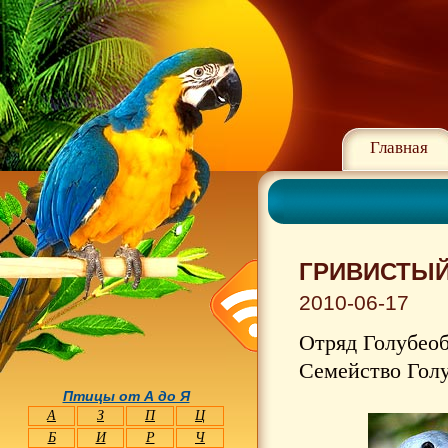
Главная
ГРИВИСТЫЙ
2010-06-17
Отряд Голубеоб
Семейство Голу
Птицы от А до Я
А
З
П
Ц
Б
И
Р
Ч