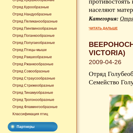
противостоять 
Отряд Кукушкообразные
Отряд Курообразные
населяют матер
Отряд Нандуобразные
Категория:
Отря
Отряд Пеликанообразные
Отряд Пингвинообразные
ЧИТАТЬ ДАЛЬШЕ
Отряд Поганкообразные
ВЕЕРОНОСН
Отряд Попугаеобразные
Отряд Птицы-мыши
VICTORIA)
Отряд Ракшеобразные
2009-04-26
Отряд Ржанкообразные
Отряд Совообразные
Отряд Голубеоб
Отряд Страусообразные
Семейство Голу
Отряд Стрижеобразные
Отряд Тинамуобразные
Отряд Трогонообразные
Отряд Фламингообразные
Классификация птиц
Партнеры