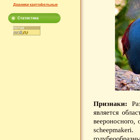
Драники картофельные
Статистика
Признаки:
Раз
является облас
веероносного, 
scheepmake
голубеообразны