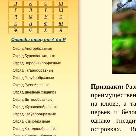
В
К
С
Ш
Г
Л
Т
Щ
Д
М
У
Э
Е
Н
Ф
Ю
Ж
О
Х
Я
Отряды птиц от А до Я
Отряд Аистообразные
Отряд Буревестниковые
Отряд Воробьинообразные
Отряд Гагарообразные
Отряд Голубеобразные
Признаки:
Раз
Отряд Гусеобразные
Отряд Дневные хищники
преимущественн
Отряд Дятлообразные
на клюве, а т
Отряд Журавлеобразные
перьев и бело
Отряд Казуарообразные
однако гнезд
Отряд Кивиобразные
островках. 
Отряд Козодоеобразные