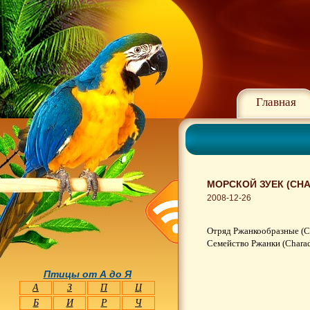
Главная
МОРСКОЙ ЗУЕК (CHA
2008-12-26
Отряд Ржанкообразные (Ch
Семейство Ржанки (Charad
Птицы от А до Я
А
З
П
Ц
Б
И
Р
Ч