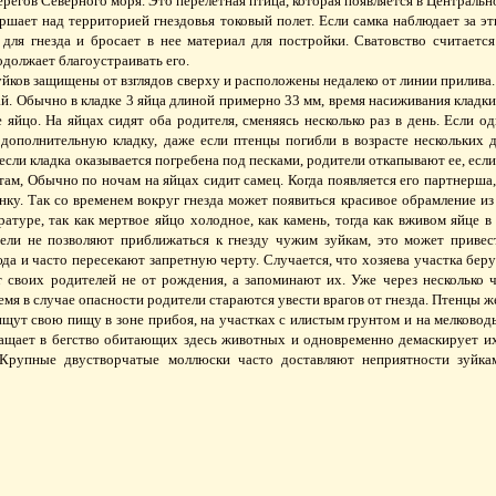
ерегов Северного моря. Это перелетная птица, которая появляется в Центрально
ршает над территорией гнездовья токовый полет. Если самка наблюдает за эти
 для гнезда и бросает в нее материал для постройки. Сватовство считаетс
должает благоустраивать его.
йков защищены от взглядов сверху и расположены недалеко от линии прилива.
ай. Обычно в кладке 3 яйца длиной примерно 33 мм, время насиживания кладки
 яйцо. На яйцах сидят оба родителя, сменяясь несколько раз в день. Если о
 дополнительную кладку, даже если птенцы погибли в возрасте нескольких
сли кладка оказывается погребена под песками, родители откапывают ее, если 
ам, Обычно по ночам на яйцах сидит самец. Когда появляется его партнерша,
инку. Так со временем вокруг гнезда может появиться красивое обрамление и
ратуре, так как мертвое яйцо холодное, как камень, тогда как вживом яйце 
тели не позволяют приближаться к гнезду чужим зуйкам, это может привес
да и часто пересекают запретную черту. Случается, что хозяева участка бе
 своих родителей не от рождения, а запоминают их. Уже через несколько ч
ремя в случае опасности родители стараются увести врагов от гнезда. Птенцы 
щут свою пищу в зоне прибоя, на участках с илистым грунтом и на мелководье,
ращает в бегство обитающих здесь животных и одновременно демаскирует и
Крупные двустворчатые моллюски часто доставляют неприятности зуйкам