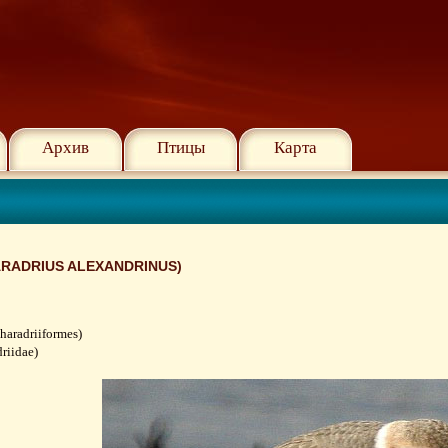
Архив
Птицы
Карта
RADRIUS ALEXANDRINUS)
aradriiformes)
riidae)