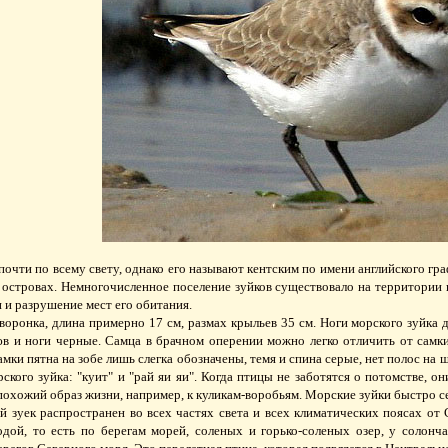
почти по всему свету, однако его называют кентским по имени английского гра
х островах. Немногочисленное поселение зуйков существовало на территории 
 и разрушение мест его обитания.
оронка, длина примерно 17 см, размах крыльев 35 см. Ноги морского зуйка д
юв и ноги черные. Самца в брачном оперении можно легко отличить от самки
амки пятна на зобе лишь слегка обозначены, темя и спина серые, нет полос на 
ского зуйка: "куит" и "рай яи яи". Когда птицы не заботятся о потомстве, 
охожий образ жизни, например, к куликам-воробьям. Морские зуйки быстро се
 зуек распространен во всех частях света и всех климатических поясах от 
одой, то есть по берегам морей, соленых и горько-соленых озер, у солонч