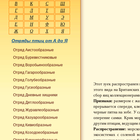
В
К
С
Ш
Г
Л
Т
Щ
Д
М
У
Э
Е
Н
Ф
Ю
Ж
О
Х
Я
Отряды птиц от А до Я
Отряд Аистообразные
Отряд Буревестниковые
Отряд Воробьинообразные
Отряд Гагарообразные
Отряд Голубеобразные
Этот зуек распространен 
Отряд Гусеобразные
этого вида на Британски
Отряд Дневные хищники
сбор яиц коллекционерами
Признаки:
размером с жав
Отряд Дятлообразные
прерывается спереди, кл
Отряд Журавлеобразные
черные пятна на зобе. У с
Отряд Казуарообразные
оперение самки. Крик мор
другим птицам, ведущим п
Отряд Кивиобразные
Распространение:
морской
Отряд Козодоеобразные
экосистемах с соленой в