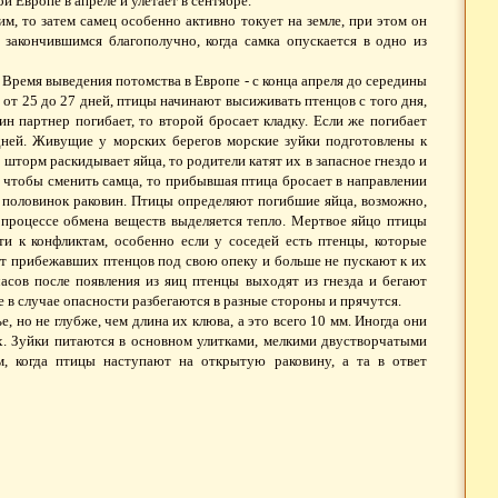
й Европе в апреле и улетает в сентябре.
м, то затем самец особенно активно токует на земле, при этом он
я закончившимся благополучно, когда самка опускается в одно из
 Время выведения потомства в Европе - с конца апреля до середины
 от 25 до 27 дней, птицы начинают высиживать птенцов с того дня,
дин партнер погибает, то второй бросает кладку. Если же погибает
 дней. Живущие у морских берегов морские зуйки подготовлены к
шторм раскидывает яйца, то родители катят их в запасное гнездо и
 чтобы сменить самца, то прибывшая птица бросает в направлении
з половинок раковин. Птицы определяют погибшие яйца, возможно,
в процессе обмена веществ выделяется тепло. Мертвое яйцо птицы
ти к конфликтам, особенно если у соседей есть птенцы, которые
рут прибежавших птенцов под свою опеку и больше не пускают к их
асов после появления из яиц птенцы выходят из гнезда и бегают
же в случае опасности разбегаются в разные стороны и прячутся.
 но не глубже, чем длина их клюва, а это всего 10 мм. Иногда они
х. Зуйки питаются в основном улитками, мелкими двустворчатыми
, когда птицы наступают на открытую раковину, а та в ответ