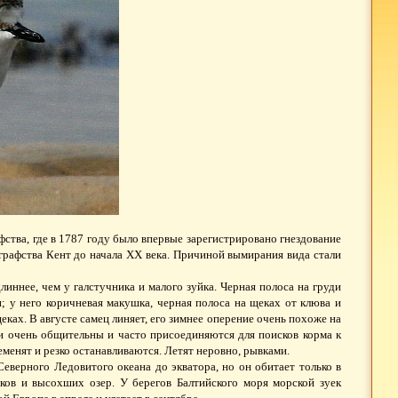
фства, где в 1787 году было впервые зарегистрировано гнездование
графства Кент до начала XX века. Причиной вымирания вида стали
линнее, чем у галстучника и малого зуйка. Черная полоса на груди
; у него коричневая макушка, черная полоса на щеках от клюва и
щеках. В августе самец линяет, его зимнее оперение очень похоже на
они очень общительны и часто присоединяются для поисков корма к
менят и резко останавливаются. Летят неровно, рывками.
Северного Ледовитого океана до экватора, но он обитает только в
аков и высохших озер. У берегов Балтийского моря морской зуек