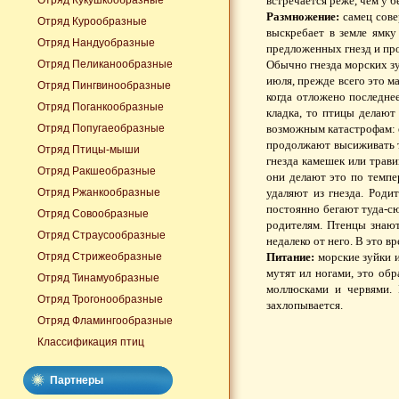
Отряд Кукушкообразные
встречается реже, чем у б
Размножение:
самец сове
Отряд Курообразные
выскребает в земле ямку
Отряд Нандуобразные
предложенных гнезд и про
Отряд Пеликанообразные
Обычно гнезда морских зу
июля, прежде всего это м
Отряд Пингвинообразные
когда отложено последнее
Отряд Поганкообразные
кладка, то птицы делают
Отряд Попугаеобразные
возможным катастрофам: е
продолжают высиживать т
Отряд Птицы-мыши
гнезда камешек или трав
Отряд Ракшеобразные
они делают это по темпе
Отряд Ржанкообразные
удаляют из гнезда. Роди
постоянно бегают туда-сю
Отряд Совообразные
родителям. Птенцы знают
Отряд Страусообразные
недалеко от него. В это в
Отряд Стрижеобразные
Питание:
морские зуйки и
мутят ил ногами, это об
Отряд Тинамуобразные
моллюсками и червями. 
Отряд Трогонообразные
захлопывается.
Отряд Фламингообразные
Классификация птиц
Партнеры