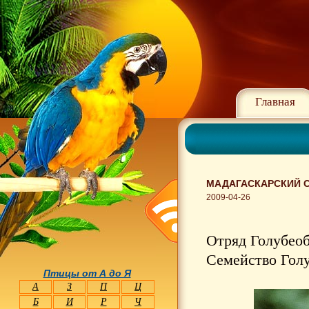
Главная
МАДАГАСКАРСКИЙ С
2009-04-26
Отряд Голубеоб
Семейство Голу
Птицы от А до Я
А
З
П
Ц
Б
И
Р
Ч