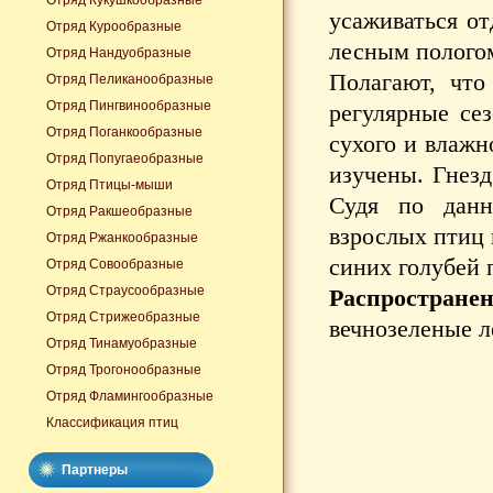
Отряд Кукушкообразные
усаживаться от
Отряд Курообразные
лесным полого
Отряд Нандуобразные
Полагают, что
Отряд Пеликанообразные
Отряд Пингвинообразные
регулярные се
Отряд Поганкообразные
сухого и влажн
Отряд Попугаеобразные
изучены. Гнезд
Отряд Птицы-мыши
Судя по данн
Отряд Ракшеобразные
взрослых птиц 
Отряд Ржанкообразные
синих голубей 
Отряд Совообразные
Отряд Страусообразные
Распространен
Отряд Стрижеобразные
вечнозеленые л
Отряд Тинамуобразные
Отряд Трогонообразные
Отряд Фламингообразные
Классификация птиц
Партнеры