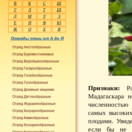
В
К
С
Ш
Г
Л
Т
Щ
Д
М
У
Э
Е
Н
Ф
Ю
Ж
О
Х
Я
Отряды птиц от А до Я
Отряд Аистообразные
Отряд Буревестниковые
Отряд Воробьинообразные
Отряд Гагарообразные
Отряд Голубеобразные
Отряд Гусеобразные
Признаки:
Ра
Отряд Дневные хищники
Мадагаскара н
Отряд Дятлообразные
численностью 
Отряд Журавлеобразные
Отряд Казуарообразные
самых высоких
Отряд Кивиобразные
плодами. Увид
Отряд Козодоеобразные
если бы не с