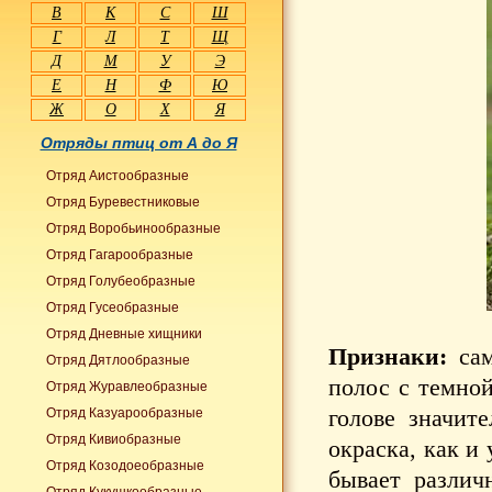
В
К
С
Ш
Г
Л
Т
Щ
Д
М
У
Э
Е
Н
Ф
Ю
Ж
О
Х
Я
Отряды птиц от А до Я
Отряд Аистообразные
Отряд Буревестниковые
Отряд Воробьинообразные
Отряд Гагарообразные
Отряд Голубеобразные
Отряд Гусеобразные
Отряд Дневные хищники
Признаки:
сам
Отряд Дятлообразные
полос с темной
Отряд Журавлеобразные
голове значите
Отряд Казуарообразные
Отряд Кивиобразные
окраска, как и
Отряд Козодоеобразные
бывает различ