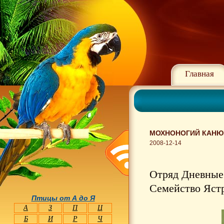
Главная
МОХНОНОГИЙ КАНЮК
2008-12-14
Отряд Дневные 
Семейство Ястр
Птицы от А до Я
А
З
П
Ц
Б
И
Р
Ч