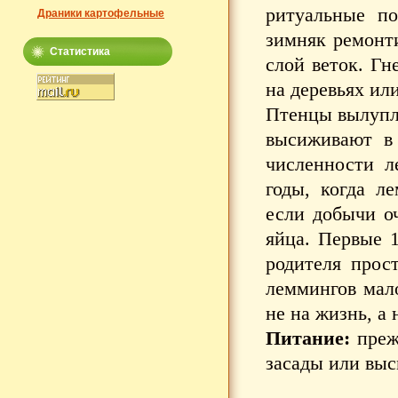
ритуальные по
Драники картофельные
зимняк ремонти
Статистика
слой веток. Гн
на деревьях ил
Птенцы вылупля
высиживают в 
численности л
годы, когда л
если добычи о
яйца. Первые 1
родителя прос
леммингов мало
не на жизнь, а 
Питание:
прежд
засады или выс