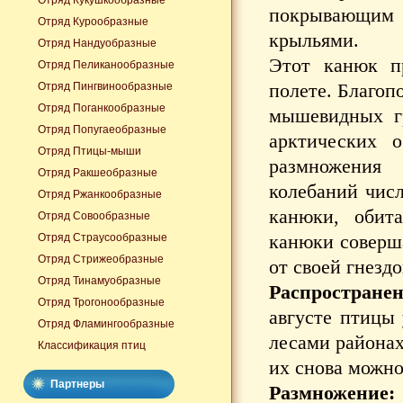
Отряд Кукушкообразные
покрывающим н
Отряд Курообразные
крыльями.
Отряд Нандуобразные
Этот канюк п
Отряд Пеликанообразные
полете. Благоп
Отряд Пингвинообразные
Отряд Поганкообразные
мышевидных гр
Отряд Попугаеобразные
арктических о
Отряд Птицы-мыши
размножения
Отряд Ракшеобразные
колебаний чис
Отряд Ржанкообразные
канюки, обит
Отряд Совообразные
канюки соверша
Отряд Страусообразные
Отряд Стрижеобразные
от своей гнездо
Отряд Тинамуобразные
Распространен
Отряд Трогонообразные
августе птицы 
Отряд Фламингообразные
лесами районах
Классификация птиц
их снова можно
Партнеры
Размножение: