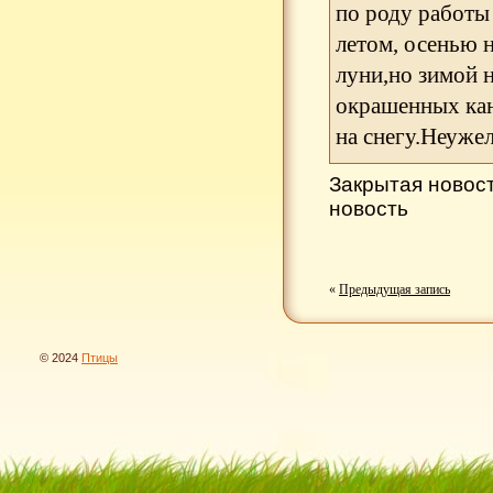
по роду работы
летом, осенью 
луни,но зимой 
окрашенных кан
на снегу.Неужел
Закрытая новос
новость
«
Предыдущая запись
© 2024
Птицы