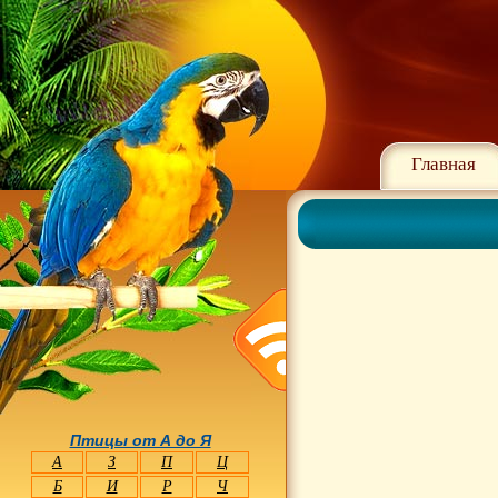
Главная
Птицы от А до Я
А
З
П
Ц
Б
И
Р
Ч