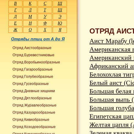
В
К
С
Ш
Г
Л
Т
Щ
Д
М
У
Э
Е
Н
Ф
Ю
ОТРЯД АИС
Ж
О
Х
Я
Отряды птиц от А до Я
Аист Марабу (le
Американская вы
Отряд Аистообразные
Отряд Буревестниковые
Американский к
Отряд Воробьинообразные
Африканский аи
Отряд Гагарообразные
Белохохлая тигр
Отряд Голубеобразные
Белый аист (Cic
Отряд Гусеобразные
Большая белая ц
Отряд Дневные хищники
Большая выпь (B
Отряд Дятлообразные
Отряд Журавлеобразные
Большая голубая
Отряд Казуарообразные
Египетская цапл
Отряд Кивиобразные
Желтая цапля (A
Отряд Козодоеобразные
Зеленая кваква (