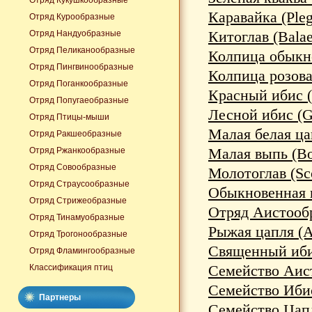
Отряд Кукушкообразные
Каравайка (Plega
Отряд Курообразные
Китоглав (Balae
Отряд Нандуобразные
Отряд Пеликанообразные
Колпица обыкнов
Отряд Пингвинообразные
Колпица розовая
Отряд Поганкообразные
Красный ибис (
Отряд Попугаеобразные
Лесной ибис (Ge
Отряд Птицы-мыши
Малая белая цап
Отряд Ракшеобразные
Малая выпь (Во
Отряд Ржанкообразные
Отряд Совообразные
Молотоглав (Sc
Отряд Страусообразные
Обыкновенная кв
Отряд Стрижеобразные
Отряд Аистообр
Отряд Тинамуобразные
Рыжая цапля (A
Отряд Трогонообразные
Священный ибис 
Отряд Фламингообразные
Семейство Аист
Классификация птиц
Семейство Ибис
Партнеры
Семейство Цапл