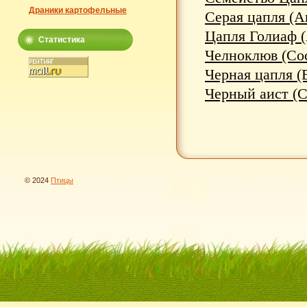
Драники картофельные
Серая цапля (Ar
Цапля Голиаф (A
Статистика
Челноклюв (Coch
Черная цапля (E
Черный аист (Ci
© 2024
Птицы