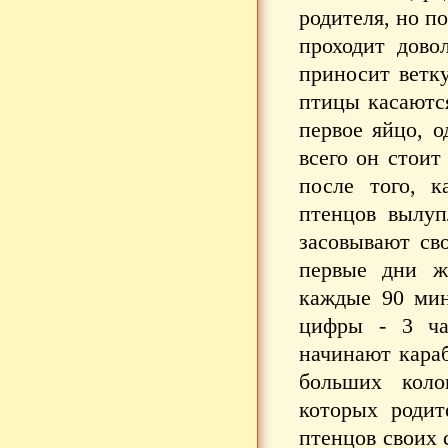
родителя, но п
проходит дово
приносит ветку
птицы касаютс
первое яйцо, о
всего он стоит
после того, к
птенцов вылуп
засовывают сво
первые дни ж
каждые 90 мин
цифры - 3 ча
начинают караб
больших коло
которых родит
птенцов своих 