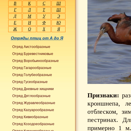
В
К
С
Ш
Г
Л
Т
Щ
Д
М
У
Э
Е
Н
Ф
Ю
Ж
О
Х
Я
Отряды птиц от А до Я
Отряд Аистообразные
Отряд Буревестниковые
Отряд Воробьинообразные
Отряд Гагарообразные
Отряд Голубеобразные
Отряд Гусеобразные
Отряд Дневные хищники
Признаки:
раз
Отряд Дятлообразные
кроншнепа, л
Отряд Журавлеобразные
Отряд Казуарообразные
отблеском, зи
Отряд Кивиобразные
пестринах. Д
Отряд Козодоеобразные
примерно 1 м.