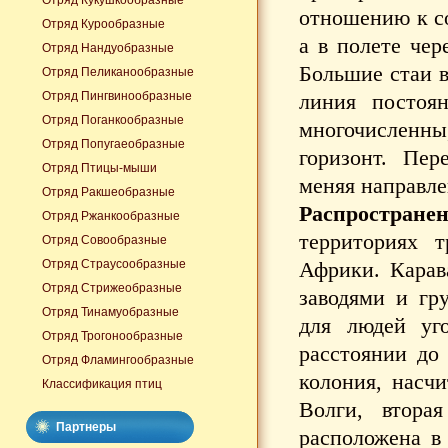
Отряд Кукушкообразные
отношению к со
Отряд Курообразные
а в полете чер
Отряд Нандуобразные
Большие стаи в
Отряд Пеликанообразные
Отряд Пингвинообразные
линия постоян
Отряд Поганкообразные
многочисленны
Отряд Попугаеобразные
горизонт. Пер
Отряд Птицы-мыши
меняя направле
Отряд Ракшеобразные
Распространен
Отряд Ржанкообразные
территориях 
Отряд Совообразные
Отряд Страусообразные
Африки. Карав
Отряд Стрижеобразные
заводями и гр
Отряд Тинамуобразные
для людей уго
Отряд Трогонообразные
расстоянии до
Отряд Фламингообразные
колония, насчи
Классификация птиц
Волги, втора
Партнеры
расположена в 