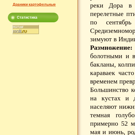
реки Дора в 
Драники картофельные
перелетные пти
Статистика
по сентябр
Средиземномо
зимуют в Инди
Размножение:
болотными и в
бакланы, колпи
караваек часто
временем прев
Большинство к
на кустах и д
населяют нижни
темная голубо
примерно 52 м
мая и июнь, ро