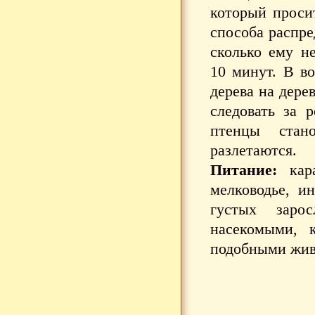
который просит
способа распре
сколько ему н
10 минут. В в
дерева на дере
следовать за 
птенцы стано
разлетаются.
Питание:
кара
мелководье, и
густых заро
насекомыми, 
подобными жи