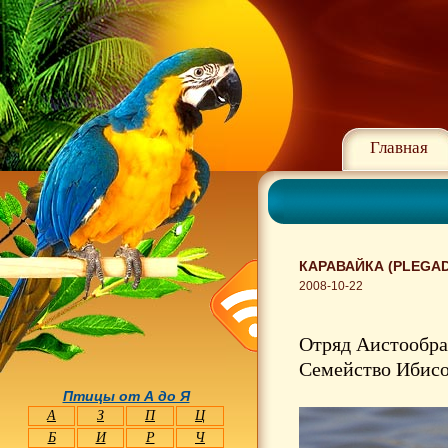
Главная
КАРАВАЙКА (PLEGAD
2008-10-22
Отряд Аистообра
Семейство Ибисов
Птицы от А до Я
А
З
П
Ц
Б
И
Р
Ч