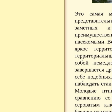
Это самая мн
представитель
заметных и
преимущест
насекомыми. Ве
яркое террит
территориальн
собой немедл
завершается др
себе подобных
наблюдать стаи
Молодые пти
сравнению со
сероватым кл
бляшки на голо