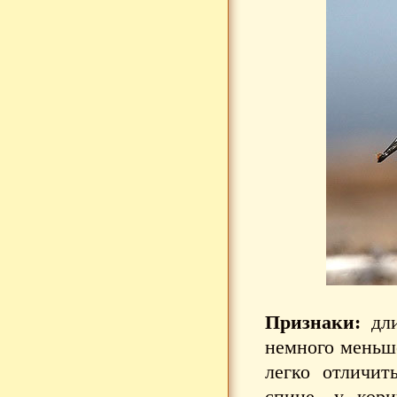
Признаки:
дли
немного меньш
легко отличит
спине, у кор