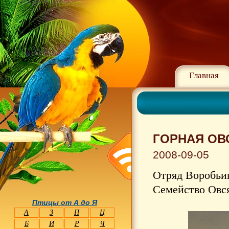
Главная
ГОРНАЯ ОВС
2008-09-05
Отряд Воробьин
Семейство Овся
Птицы от А до Я
А
З
П
Ц
Б
И
Р
Ч