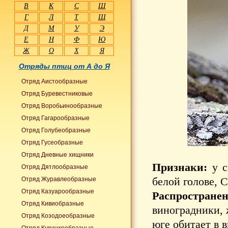
В
К
С
Ш
Г
Л
Т
Щ
Д
М
У
Э
Е
Н
Ф
Ю
Ж
О
Х
Я
Отряды птиц от А до Я
Отряд Аистообразные
Отряд Буревестниковые
Отряд Воробьинообразные
Отряд Гагарообразные
Отряд Голубеобразные
Отряд Гусеобразные
Отряд Дневные хищники
Признаки:
у с
Отряд Дятлообразные
белой голове, 
Отряд Журавлеобразные
Отряд Казуарообразные
Распространен
Отряд Кивиобразные
виноградники, 
Отряд Козодоеобразные
юге обитает в 