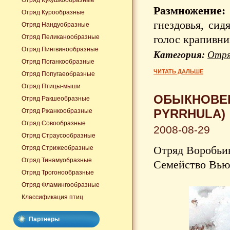
Отряд Кукушкообразные
Размножение:
Отряд Курообразные
гнездовья, сид
Отряд Нандуобразные
голос крапивник
Отряд Пеликанообразные
Отряд Пингвинообразные
Категория:
Отря
Отряд Поганкообразные
ЧИТАТЬ ДАЛЬШЕ
Отряд Попугаеобразные
Отряд Птицы-мыши
ОБЫКНОВЕН
Отряд Ракшеобразные
PYRRHULA)
Отряд Ржанкообразные
Отряд Совообразные
2008-08-29
Отряд Страусообразные
Отряд Воробьин
Отряд Стрижеобразные
Отряд Тинамуобразные
Семейство Вьюр
Отряд Трогонообразные
Отряд Фламингообразные
Классификация птиц
Партнеры