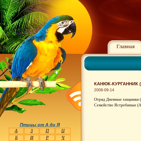
Главная
КАНЮК-КУРГАННИК (
2008-09-14
Отряд Дневные хищники (
Семейство Ястребиные (Ac
Птицы от А до Я
А
З
П
Ц
Б
И
Р
Ч