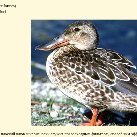
riformes)
dae)
плоский клюв широконоски служит превосходным фильтром, способным эфф