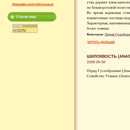
утка держит клюв наполо
Драники картофельные
по бокам ротовой полост
Во время кормежки стаи
Статистика
планктонные частицы подн
Характерная, напоминающа
более темные.
Категория:
Отряд Гусеобраз
ЧИТАТЬ ДАЛЬШЕ
ШИЛОХВОСТЬ (ANAS
2008-09-08
Отряд Гусеобразные (Anse
Семейство Утиные (Anati