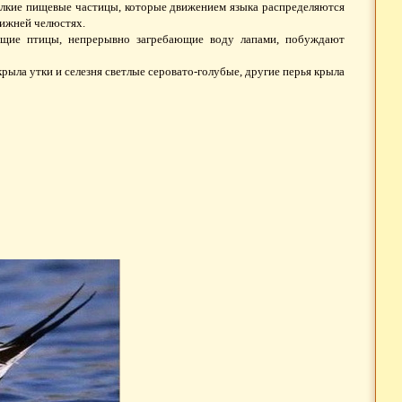
елкие пищевые частицы, которые движением языка распределяются
нижней челюстях.
ающие птицы, непрерывно загребающие воду лапами, побуждают
ыла утки и селезня светлые серовато-голубые, другие перья крыла