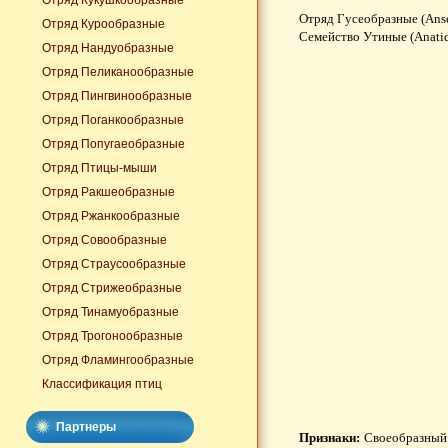
Отряд Кукушкообразные
Отряд Гусеобразные (Anse
Отряд Курообразные
Семейство Утиные (Anati
Отряд Нандуобразные
Отряд Пеликанообразные
Отряд Пингвинообразные
Отряд Поганкообразные
Отряд Попугаеобразные
Отряд Птицы-мыши
Отряд Ракшеобразные
Отряд Ржанкообразные
Отряд Совообразные
Отряд Страусообразные
Отряд Стрижеобразные
Отряд Тинамуобразные
Отряд Трогонообразные
Отряд Фламингообразные
Классификация птиц
Партнеры
Признаки:
Своеобразный 