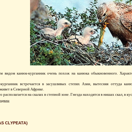
м видом канюк-курганник очень похож на канюка обыкновенного. Характе
-курганник встречается в засушливых степях Азии, вытесняя оттуда кан
живет в Северной Африке.
о располагается на скалах в степной зоне. Гнезда находятся в нишах скал, в ку
ищники
S CLYPEATA)