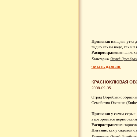
Признаки:
изящная утка д
видно как на воде, так и
Распространение:
шилохво
Категория:
Отряд Гусеобраз
ЧИТАТЬ ДАЛЬШЕ
КРАСНОКЛЮВАЯ ОВС
2008-09-05
Отряд Воробьинообразные 
Семейство Овсянки (Ember
Признаки:
у самца серые 
в котором все перья окай
Распространение:
заросли
Питание:
как у садовой о
Категория:
Отряд Воробьин