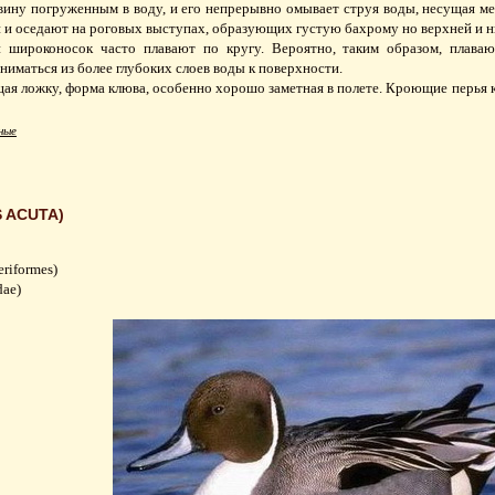
вину погруженным в воду, и его непрерывно омывает струя воды, несущая м
и и оседают на роговых выступах, образующих густую бахрому но верхней и 
 широконосок часто плавают по кругу. Вероятно, таким образом, плав
иматься из более глубоких слоев воды к поверхности.
я ложку, форма клюва, особенно хорошо заметная в полете. Кроющие перья кр
ные
 ACUTA)
riformes)
dae)