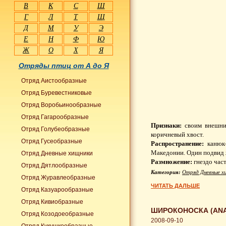
В
К
С
Ш
Г
Л
Т
Щ
Д
М
У
Э
Е
Н
Ф
Ю
Ж
О
Х
Я
Отряды птиц от А до Я
Отряд Аистообразные
Отряд Буревестниковые
Отряд Воробьинообразные
Отряд Гагарообразные
Признаки:
своим внешни
Отряд Голубеобразные
коричневый хвост.
Отряд Гусеобразные
Распространение:
канюк
Македонии. Один подвид 
Отряд Дневные хищники
Размножение:
гнездо част
Отряд Дятлообразные
Категория:
Отряд Дневные х
Отряд Журавлеобразные
ЧИТАТЬ ДАЛЬШЕ
Отряд Казуарообразные
Отряд Кивиобразные
ШИРОКОНОСКА (ANA
Отряд Козодоеобразные
2008-09-10