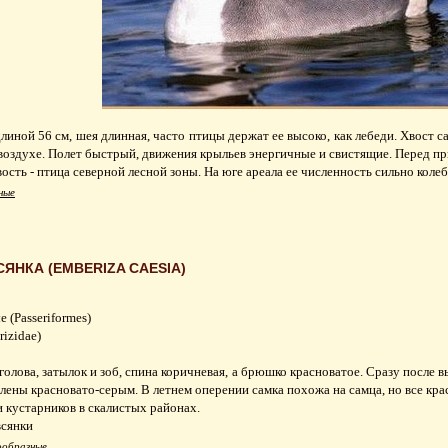
линой 56 см, шея длинная, часто птицы держат ее высоко, как лебеди. Хвост с
 в воздухе. Полет быстрый, движения крыльев энергичные и свистящие. Перед 
сть - птица северной лесной зоны. На юге ареала ее численность сильно колебл
ные
ЯНКА (EMBERIZA CAESIA)
(Passeriformes)
izidae)
голова, затылок и зоб, спина коричневая, а брюшко красноватое. Сразу после в
млены красновато-серым. В летнем оперении самка похожа на самца, но все крас
 кустарников в скалистых районах.
всянки
ообразные