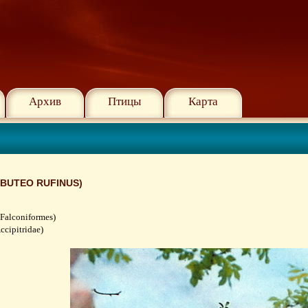
Архив
Птицы
Карта
BUTEO RUFINUS)
Falconiformes)
cipitridae)