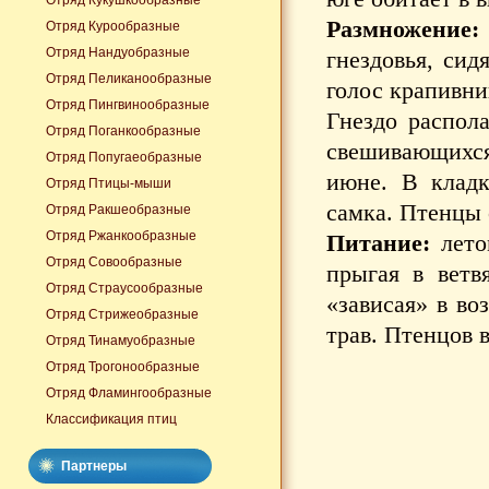
Отряд Кукушкообразные
Размножение:
Отряд Курообразные
Отряд Нандуобразные
гнездовья, сид
Отряд Пеликанообразные
голос крапивник
Отряд Пингвинообразные
Гнездо распол
Отряд Поганкообразные
свешивающихся 
Отряд Попугаеобразные
июне. В кладк
Отряд Птицы-мыши
самка. Птенцы 
Отряд Ракшеобразные
Отряд Ржанкообразные
Питание:
лето
Отряд Совообразные
прыгая в ветв
Отряд Страусообразные
«зависая» в во
Отряд Стрижеобразные
трав. Птенцов 
Отряд Тинамуобразные
Отряд Трогонообразные
Отряд Фламингообразные
Классификация птиц
Партнеры