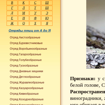
В
К
С
Ш
Г
Л
Т
Щ
Д
М
У
Э
Е
Н
Ф
Ю
Ж
О
Х
Я
Отряды птиц от А до Я
Отряд Аистообразные
Отряд Буревестниковые
Отряд Воробьинообразные
Отряд Гагарообразные
Отряд Голубеобразные
Отряд Гусеобразные
Отряд Дневные хищники
Отряд Дятлообразные
Признаки:
у с
Отряд Журавлеобразные
белой голове, 
Отряд Казуарообразные
Распространен
Отряд Кивиобразные
виноградники, 
Отряд Козодоеобразные
юге обитает в 