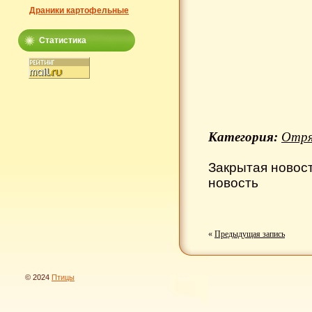
Драники картофельные
Статистика
Категория:
Отря
Закрытая новос
новость
«
Предыдущая запись
© 2024
Птицы