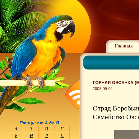
Главная
ГОРНАЯ ОВСЯНКА (E
2008-09-05
Отряд Воробьин
Семейство Овся
Птицы от А до Я
А
З
П
Ц
Б
И
Р
Ч