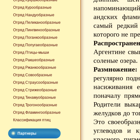
Отряд Кукушкообразные
напоминающий 
Отряд Курообразные
Отряд Нандуобразные
андских флами
Отряд Пеликанообразные
самый редкий 
Отряд Пингвинообразные
которого не пр
Отряд Поганкообразные
Распростране
Отряд Попугаеобразные
Аргентине свы
Отряд Птицы-мыши
соленые озера.
Отряд Ракшеобразные
Отряд Ржанкообразные
Размножение
Отряд Совообразные
регулярно подн
Отряд Страусообразные
насиживания е
Отряд Стрижеобразные
поначалу прям
Отряд Тинамуобразные
Родители вык
Отряд Трогонообразные
желудков до то
Отряд Фламингообразные
Классификация птиц
Это своеобразн
углеводов и 
Партнеры
красного пигм