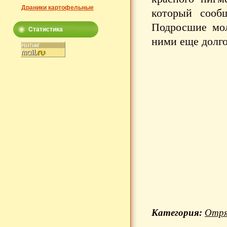
Драники картофельные
который сооб
Подросшие мол
Статистика
ними еще долг
Категория:
Отря