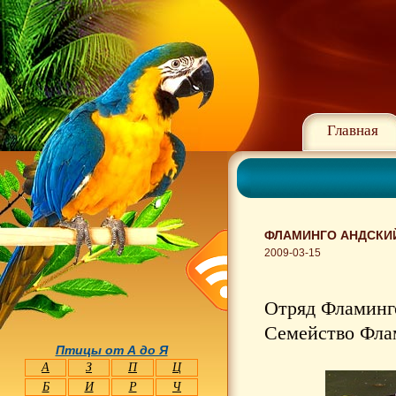
Главная
ФЛАМИНГО АНДСКИЙ
2009-03-15
Отряд Фламинго
Семейство Флам
Птицы от А до Я
А
З
П
Ц
Б
И
Р
Ч