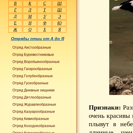
В
К
С
Ш
Г
Л
Т
Щ
Д
М
У
Э
Е
Н
Ф
Ю
Ж
О
Х
Я
Отряды птиц от А до Я
Отряд Аистообразные
Отряд Буревестниковые
Отряд Воробьинообразные
Отряд Гагарообразные
Отряд Голубеобразные
Отряд Гусеобразные
Отряд Дневные хищники
Отряд Дятлообразные
Отряд Журавлеобразные
Признаки:
Раз
Отряд Казуарообразные
очень красивы 
Отряд Кивиобразные
плывут в неб
Отряд Козодоеобразные
длинные шеи