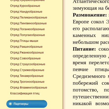
Атлантическо
Отряд Кукушкообразные
Отряд Курообразные
зимующая на бе
Отряд Нандуобразные
Размножение:
Отряд Пеликанообразные
Европе сокол 
Отряд Пингвинообразные
его располагаю
Отряд Поганкообразные
каменных ни
Отряд Попугаеобразные
небольшом расс
Отряд Птицы-мыши
Отряд Ракшеобразные
Питание:
соко
Отряд Ржанкообразные
определенную 
Отряд Совообразные
время перелето
Отряд Страусообразные
певчие птиц
Отряд Стрижеобразные
Средиземного 
Отряд Тинамуобразные
побережий со
Отряд Трогонообразные
Отряд Фламингообразные
потомство, 
Классификация птиц
путешественник
никакой возм
Партнеры