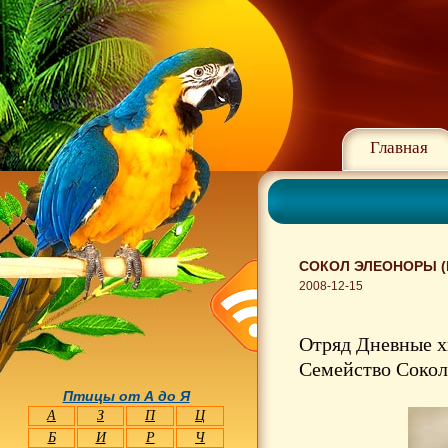
Главная
СОКОЛ ЭЛЕОНОРЫ (
2008-12-15
Отряд Дневные х
Семейство Сокол
Птицы от А до Я
А
З
П
Ц
Б
И
Р
Ч