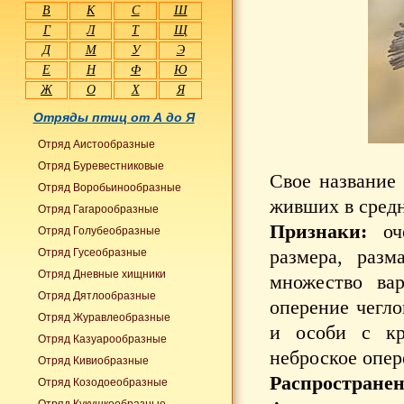
В
К
С
Ш
Г
Л
Т
Щ
Д
М
У
Э
Е
Н
Ф
Ю
Ж
О
Х
Я
Отряды птиц от А до Я
Отряд Аистообразные
Отряд Буревестниковые
Свое название 
Отряд Воробьинообразные
живших в средн
Отряд Гагарообразные
Признаки:
оче
Отряд Голубеобразные
размера, раз
Отряд Гусеобразные
Отряд Дневные хищники
множество вар
Отряд Дятлообразные
оперение чегло
Отряд Журавлеобразные
и особи с кр
Отряд Казуарообразные
неброское опер
Отряд Кивиобразные
Распространен
Отряд Козодоеобразные