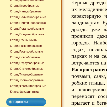
Отряд Кукушкообразные
Черные дрозды
Отряд Курообразные
их мелодичные
Отряд Нандуобразные
характерную ч
Отряд Пеликанообразные
ландшафтах. Б
Отряд Пингвинообразные
дрозды уже д
Отряд Поганкообразные
Отряд Попугаеобразные
проникли даж
Отряд Птицы-мыши
городов. Наиб
Отряд Ракшеобразные
содах, нескол
Отряд Ржанкообразные
парках и на се
Отряд Совообразные
встречаются на
Отряд Страусообразные
Распространен
Отряд Стрижеобразные
Отряд Тинамуобразные
почвами, сады,
Отряд Трогонообразные
робкие птицы, 
Отряд Фламингообразные
и недоверчивы
Классификация птиц
переносят со
прыгает и бега
Партнеры