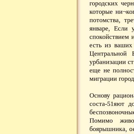
городских чер
которые ни¬ког
потомства, тр
январе, Если 
спокойствием и
есть из ваших
Центральной 
урбанизации ст
еще не полнос
миграции город
Основу рацион
соста-51яют д
беспозвоночные
Помимо живо
боярышника, ос