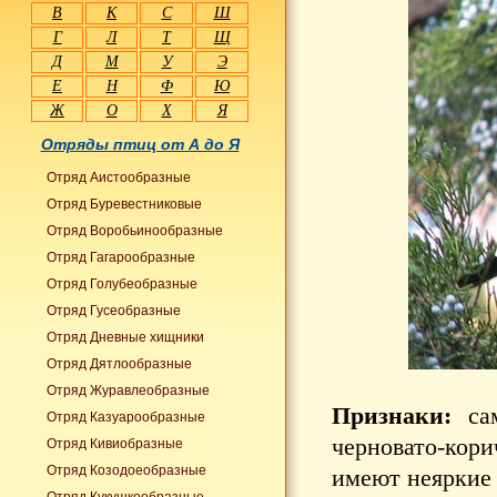
В
К
С
Ш
Г
Л
Т
Щ
Д
М
У
Э
Е
Н
Ф
Ю
Ж
О
Х
Я
Отряды птиц от А до Я
Отряд Аистообразные
Отряд Буревестниковые
Отряд Воробьинообразные
Отряд Гагарообразные
Отряд Голубеобразные
Отряд Гусеобразные
Отряд Дневные хищники
Отряд Дятлообразные
Отряд Журавлеобразные
Признаки:
сам
Отряд Казуарообразные
черновато-ко
Отряд Кивиобразные
Отряд Козодоеобразные
имеют неяркие