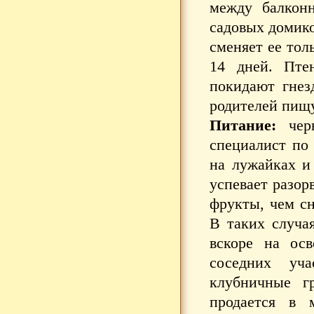
между балкон
садовых домико
сменяет ее тол
14 дней. Пте
покидают гнез
родителей пищ
Питание:
черн
специалист по 
на лужайках и 
успевает разор
фрукты, чем с
В таких случая
вскоре на ос
соседних уча
клубничные гр
продается в 