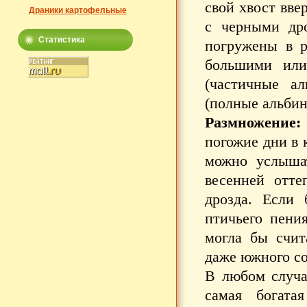
свой хвост вве
Драники картофельные
с черными дро
Статистика
погружены в р
большими или
(частичные а
(полные альбин
Размножение:
погожие дни в 
можно услышат
весенней отт
дрозда. Если
птичьего пени
могла бы счит
даже южного со
В любом случа
самая богата