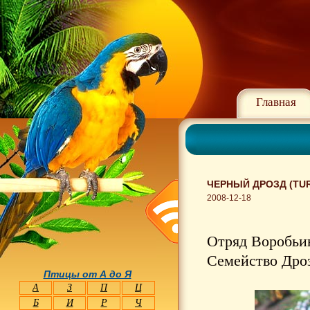
Главная
ЧЕРНЫЙ ДРОЗД (TU
2008-12-18
Отряд Воробьин
Семейство Дроз
Птицы от А до Я
А
З
П
Ц
Б
И
Р
Ч