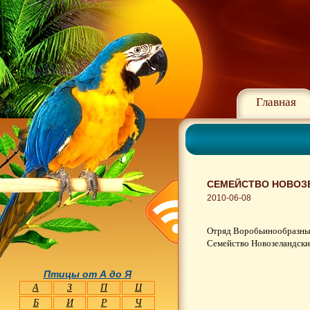
Главная
СЕМЕЙСТВО НОВОЗЕ
2010-06-08
Отряд Воробьинообразные 
Семейство Новозеландские
Птицы от А до Я
А
З
П
Ц
Б
И
Р
Ч