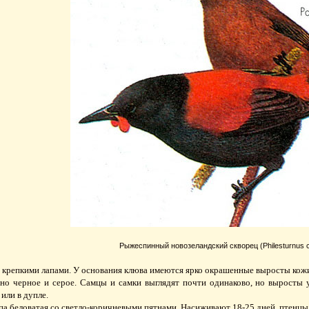
Рыжеспинный новозеландский скворец (Philesturnus c
с крепкими лапами. У основания клюва имеются ярко окрашенные выросты кож
о черное и серое. Самцы и самки выглядят почти одинаково, но выросты у
или в дупле.
упа беловатая со светло-коричневыми пятнами. Насиживают 18-25 дней, птенцы 