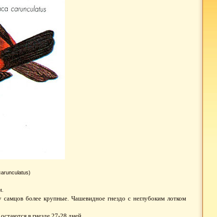
arunculatus)
и.
 самцов более крупные. Чашевидное гнездо с неглубоким лотком
остаются в гнезде 27-28 дней.