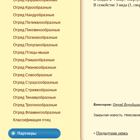
Отряд Кукушкообразные
В семействе 3 вида (1, ско
Отряд Курообразные
Отряд Нандуобразные
Отряд Пеликанообразные
Отряд Пингвинообразные
Отряд Поганкообразные
Отряд Попугаеобразные
Отряд Птицы-мыши
Отряд Ракшеобразные
Отряд Ржанкообразные
Отряд Совообразные
Отряд Страусообразные
Отряд Стрижеобразные
Отряд Тинамуобразные
Категория:
Отряд Воробьин
Отряд Трогонообразные
Отряд Фламингообразные
Закрытая новость. Невозмож
Классификация птиц
«
Предыдущая запись
Партнеры