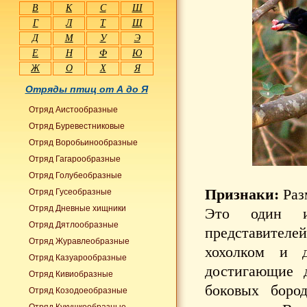
В
К
С
Ш
Г
Л
Т
Щ
Д
М
У
Э
Е
Н
Ф
Ю
Ж
О
Х
Я
Отряды птиц от А до Я
Отряд Аистообразные
Отряд Буревестниковые
Отряд Воробьинообразные
Отряд Гагарообразные
Отряд Голубеобразные
Признаки:
Раз
Отряд Гусеобразные
Отряд Дневные хищники
Это один и
Отряд Дятлообразные
представител
Отряд Журавлеобразные
хохолком и д
Отряд Казуарообразные
достигающие 
Отряд Кивиобразные
боковых боро
Отряд Козодоеобразные