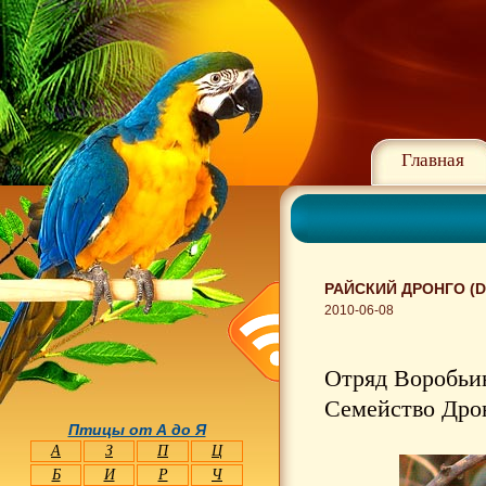
Главная
РАЙСКИЙ ДРОНГО (D
2010-06-08
Отряд Воробьин
Семейство Дрон
Птицы от А до Я
А
З
П
Ц
Б
И
Р
Ч