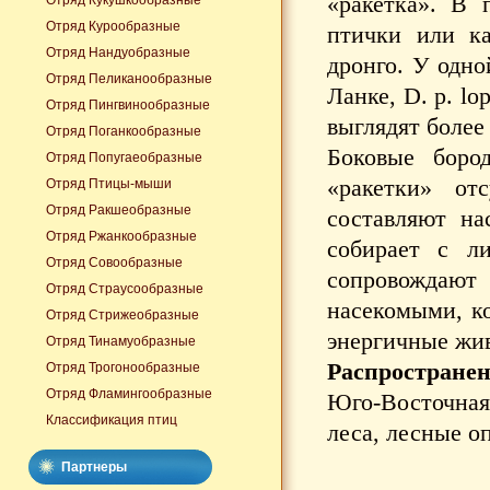
«ракетка». В 
Отряд Кукушкообразные
Отряд Курообразные
птички или ка
Отряд Нандуобразные
дронго. У одно
Отряд Пеликанообразные
Ланке, D. p. l
Отряд Пингвинообразные
выглядят более
Отряд Поганкообразные
Боковые боро
Отряд Попугаеобразные
«ракетки» от
Отряд Птицы-мыши
Отряд Ракшеобразные
составляют на
Отряд Ржанкообразные
собирает с л
Отряд Совообразные
сопровождаю
Отряд Страусообразные
насекомыми, к
Отряд Стрижеобразные
энергичные жи
Отряд Тинамуобразные
Распространен
Отряд Трогонообразные
Отряд Фламингообразные
Юго-Восточная
Классификация птиц
леса, лесные о
Партнеры