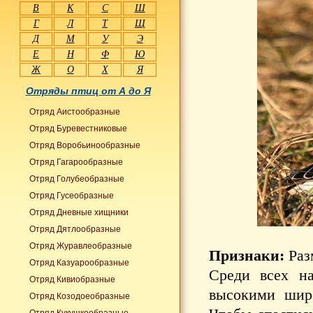
В
К
С
Ш
Г
Л
Т
Щ
Д
М
У
Э
Е
Н
Ф
Ю
Ж
О
Х
Я
Отряды птиц от А до Я
Отряд Аистообразные
Отряд Буревестниковые
Отряд Воробьинообразные
Отряд Гагарообразные
Отряд Голубеобразные
Отряд Гусеобразные
Отряд Дневные хищники
Отряд Дятлообразные
Отряд Журавлеобразные
Признаки:
Раз
Отряд Казуарообразные
Среди всех н
Отряд Кивиобразные
высокими широ
Отряд Козодоеобразные