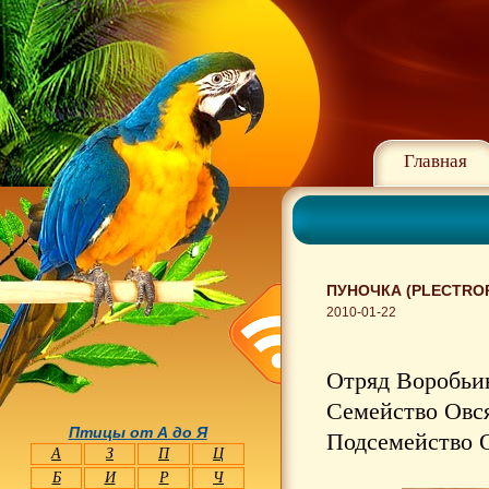
Главная
ПУНОЧКА (PLECTROP
2010-01-22
Отряд Воробьин
Семейство Овся
Птицы от А до Я
Подсемейство О
А
З
П
Ц
Б
И
Р
Ч