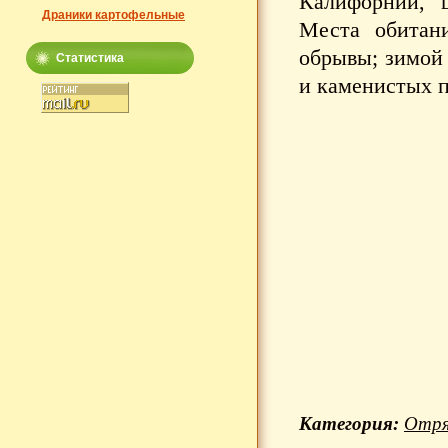
Калифорнии, 
Драники картофельные
Места обитани
обрывы; зимой 
Статистика
и каменистых 
Категория:
Отря