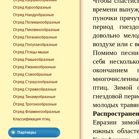
Чтобы спастись
Отряд Кукушкообразные
Отряд Курообразные
времени вынужд
Отряд Нандуобразные
пуночки прячу
Отряд Пеликанообразные
период гнезд
Отряд Пингвинообразные
довольно мело
Отряд Поганкообразные
воздухе или с 
Отряд Попугаеобразные
Помимо песни 
Отряд Птицы-мыши
Отряд Ракшеобразные
себя несколь
Отряд Ржанкообразные
окончанием 
Отряд Совообразные
многочисленны
Отряд Страусообразные
птиц. Зимой 
Отряд Стрижеобразные
гнездовой пери
Отряд Тинамуобразные
молодых травян
Отряд Трогонообразные
Отряд Фламингообразные
Распространен
Классификация птиц
Евразии зимо
южных областе
Партнеры