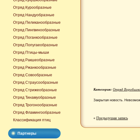
Отряд Кукушкообразные
Отряд Курообразные
Отряд Нандуобразные
Отряд Пеликанообразные
Отряд Пингвинообразные
Отряд Поганкообразные
Отряд Попугаеобразные
Отряд Птицы-мыши
Отряд Ракшеобразные
Отряд Ржанкообразные
Отряд Совообразные
Отряд Страусообразные
Категория:
Отряд Воробьин
Отряд Стрижеобразные
Отряд Тинамуобразные
Закрытая новость. Невозмож
Отряд Трогонообразные
Отряд Фламингообразные
«
Предыдущая запись
Классификация птиц
Партнеры