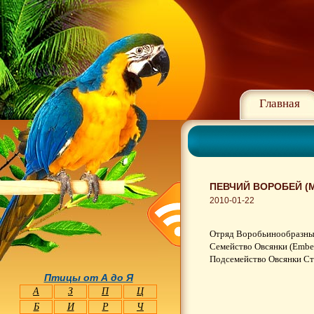
Главная
ПЕВЧИЙ ВОРОБЕЙ (M
2010-01-22
Отряд Воробьинообразные 
Семейство Овсянки (Ember
Подсемейство Овсянки Ста
Птицы от А до Я
А
З
П
Ц
Б
И
Р
Ч