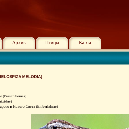
Архив
Птицы
Карта
ELOSPIZA MELODIA)
(Passeriformes)
izidae)
рого и Нового Света (Emberizinae)