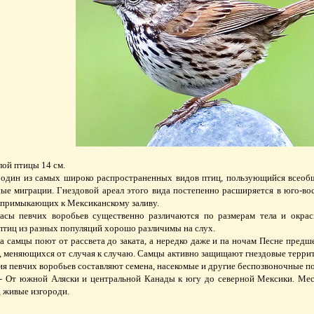
ой птицы 14 см.
один из самых широко распространенных видов птиц, пользующийся всеобщ
ые миграции. Гнездовой ареал этого вида постепенно расширяется в юго-во
 примыкающих к Мексиканскому заливу.
расы певчих воробьев существенно различаются по размерам тела и окрас
 птиц из разных популяций хорошо различимы на слух.
на самцы поют от рассвета до заката, а нередко даже и па ночам Песне предше
ов, меняющихся от случая к случаю. Самцы активно защищают гнездовые терри
ния певчих воробьев составляют семена, насекомые и другие беспозвоночные 
- От южной Аляски и центральной Канады к югу до северной Мексики. Мест
, живые изгороди.