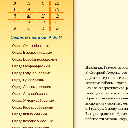
В
К
С
Ш
Г
Л
Т
Щ
Д
М
У
Э
Е
Н
Ф
Ю
Ж
О
Х
Я
Отряды птиц от А до Я
Отряд Аистообразные
Отряд Буревестниковые
Отряд Воробьинообразные
Отряд Гагарообразные
Признаки:
Размеры взросл
В Северной Америке это 
Отряд Голубеобразные
другие совершают сезонн
Отряд Гусеобразные
северные районы штатов,
Отряд Дневные хищники
Разные географические 
вариациям, так что песни
Отряд Дятлообразные
В разгар гнездового сезо
Отряд Журавлеобразные
заключение - серия звук
Отряд Казуарообразные
0,4 гектара. Основу пита
Распространение:
Ареал 
Отряд Кивиобразные
поблизости от воды, сады
Отряд Козодоеобразные