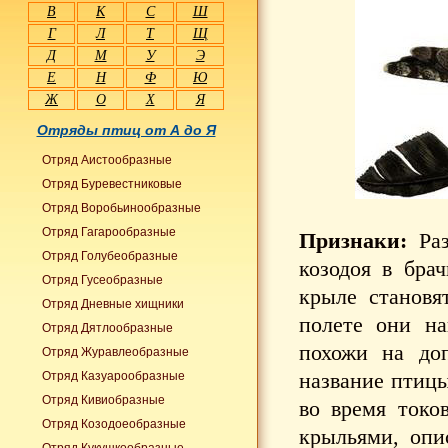
В
К
С
Ш
Г
Л
Т
Щ
Д
М
У
Э
Е
Н
Ф
Ю
Ж
О
Х
Я
Отряды птиц от А до Я
Отряд Аистообразные
Отряд Буревестниковые
Отряд Воробьинообразные
Отряд Гагарообразные
Признаки:
Раз
Отряд Голубеобразные
козодоя в бра
Отряд Гусеобразные
крыле становя
Отряд Дневные хищники
полете они н
Отряд Дятлообразные
похожи на до
Отряд Журавлеобразные
название птицы
Отряд Казуарообразные
Отряд Кивиобразные
во время токо
Отряд Козодоеобразные
крыльями, опи