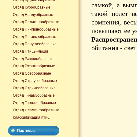
Отряд Кукушкообразные
самкой, а вым
Отряд Курообразные
такой полет в
Отряд Нандуобразные
сомнения, весь
Отряд Пеликанообразные
повышают ее у
Отряд Пингвинообразные
Отряд Поганкообразные
Распространен
Отряд Попугаеобразные
обитания - свет
Отряд Птицы-мыши
Отряд Ракшеобразные
Отряд Ржанкообразные
Отряд Совообразные
Отряд Страусообразные
Отряд Стрижеобразные
Отряд Тинамуобразные
Отряд Трогонообразные
Отряд Фламингообразные
Классификация птиц
Партнеры