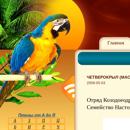
Главная
ЧЕТВЕРОКРЫЛ (MAC
2009-05-03
Отряд Козодоеод
Семейство Насто
Птицы от А до Я
А
З
П
Ц
Б
И
Р
Ч