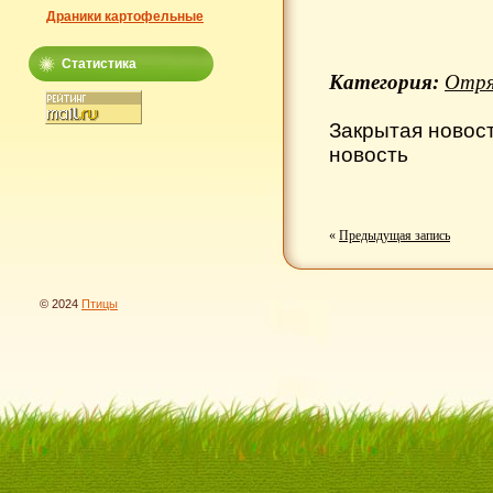
Драники картофельные
Статистика
Категория:
Отря
Закрытая новос
новость
«
Предыдущая запись
© 2024
Птицы