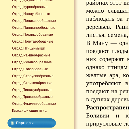
Отряд Кукушкообразные
районах этот в
Отряд Курообразные
можно слышат
Отряд Нандуобразные
наблюдать за 
Отряд Пеликанообразные
деревьев. Рац
Отряд Пингвинообразные
листья, семена,
Отряд Поганкообразные
В Ману — одно
Отряд Попугаеобразные
Отряд Птицы-мыши
поедают плоды 
Отряд Ракшеобразные
них содержат 
Отряд Ржанкообразные
однако птицам
Отряд Совообразные
желтые ара, к
Отряд Страусообразные
употребляют в
Отряд Стрижеобразные
поедают на реч
Отряд Тинамуобразные
Отряд Трогонообразные
в дуплах дерев
Отряд Фламингообразные
Распространен
Классификация птиц
Боливии и юг
прирусловые ле
Партнеры