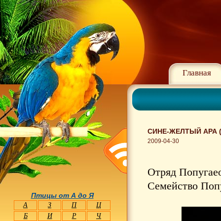
Главная
СИНЕ-ЖЕЛТЫЙ АРА 
2009-04-30
Отряд Попугаео
Семейство Попуг
Птицы от А до Я
А
З
П
Ц
Б
И
Р
Ч