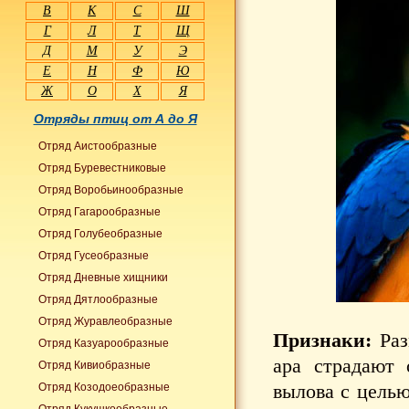
В
К
С
Ш
Г
Л
Т
Щ
Д
М
У
Э
Е
Н
Ф
Ю
Ж
О
Х
Я
Отряды птиц от А до Я
Отряд Аистообразные
Отряд Буревестниковые
Отряд Воробьинообразные
Отряд Гагарообразные
Отряд Голубеобразные
Отряд Гусеобразные
Отряд Дневные хищники
Отряд Дятлообразные
Отряд Журавлеобразные
Признаки:
Раз
Отряд Казуарообразные
ара страдают 
Отряд Кивиобразные
вылова с целью
Отряд Козодоеобразные