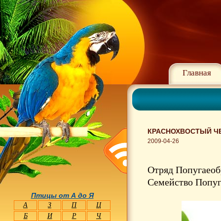
Главная
КРАСНОХВОСТЫЙ ЧЕ
2009-04-26
Отряд Попугаеобр
Семейство Попуга
Птицы от А до Я
А
З
П
Ц
Б
И
Р
Ч