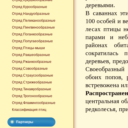
Отряд Кукушкообразные
деревьями.
Отряд Курообразные
В саваннах эт
Отряд Нандуобразные
100 особей и в
Отряд Пеликанообразные
Отряд Пингвинообразные
лесах птицы н
Отряд Поганкообразные
парами и неб
Отряд Попугаеобразные
районах обит
Отряд Птицы-мыши
сократилась 
Отряд Ракшеобразные
деревьев, пред
Отряд Ржанкообразные
Своеобразный
Отряд Совообразные
Отряд Страусообразные
обоих попов, 
Отряд Стрижеобразные
встревожена ил
Отряд Тинамуобразные
Распространен
Отряд Трогонообразные
центральная об
Отряд Фламингообразные
редколесья, пр
Классификация птиц
Партнеры