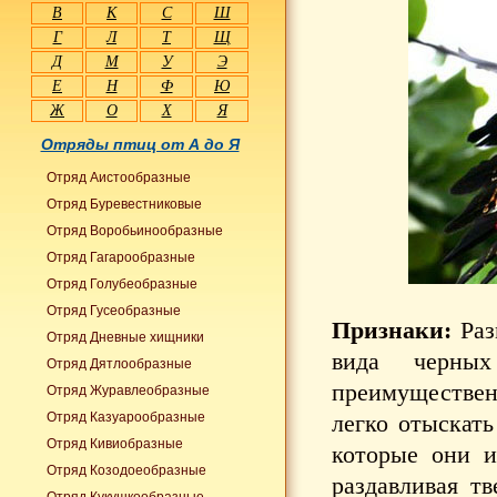
В
К
С
Ш
Г
Л
Т
Щ
Д
М
У
Э
Е
Н
Ф
Ю
Ж
О
Х
Я
Отряды птиц от А до Я
Отряд Аистообразные
Отряд Буревестниковые
Отряд Воробьинообразные
Отряд Гагарообразные
Отряд Голубеобразные
Отряд Гусеобразные
Признаки:
Раз
Отряд Дневные хищники
вида черных
Отряд Дятлообразные
преимуществен
Отряд Журавлеобразные
Отряд Казуарообразные
легко отыскать
Отряд Кивиобразные
которые они и
Отряд Козодоеобразные
раздавливая т