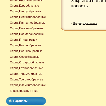
Закрытая новос
Отряд Кукушкообразные
новость
Отряд Курообразные
Отряд Нандуобразные
Отряд Пеликанообразные
Отряд Пингвинообразные
«
Предыдущая запись
Отряд Поганкообразные
Отряд Попугаеобразные
Отряд Птицы-мыши
Отряд Ракшеобразные
Отряд Ржанкообразные
Отряд Совообразные
Отряд Страусообразные
Отряд Стрижеобразные
Отряд Тинамуобразные
Отряд Трогонообразные
Отряд Фламингообразные
Классификация птиц
Партнеры