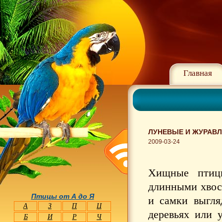
Главная
ЛУНЕВЫЕ И ЖУРАВ
2009-03-24
Хищные птиц
длинными хвос
Птицы от А до Я
и самки выгля
А
З
П
Ц
деревьях или 
Б
И
Р
Ч