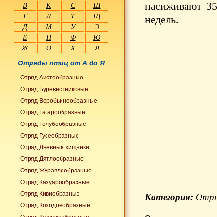
насиживают 35
В
К
С
Ш
Г
Л
Т
Щ
недель.
Д
М
У
Э
Е
Н
Ф
Ю
Ж
О
Х
Я
Отряды птиц от А до Я
Отряд Аистообразные
Отряд Буревестниковые
Отряд Воробьинообразные
Отряд Гагарообразные
Отряд Голубеобразные
Отряд Гусеобразные
Отряд Дневные хищники
Отряд Дятлообразные
Отряд Журавлеобразные
Отряд Казуарообразные
Отряд Кивиобразные
Категория:
Отря
Отряд Козодоеобразные