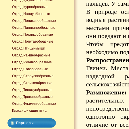
Отряд Кукушкообразные
пальцев. У сам
Отряд Курообразные
В природе осн
Отряд Нандуобразные
водные растени
Отряд Пеликанообразные
местами причи
Отряд Пингвинообразные
они поедают и
Отряд Поганкообразные
Отряд Попугаеобразные
Чтобы предот
Отряд Птицы-мыши
необходимо под
Отряд Ракшеобразные
Распростране
Отряд Ржанкообразные
Гвинеи. Места
Отряд Совообразные
надводной р
Отряд Страусообразные
сельскохозяйст
Отряд Стрижеобразные
Отряд Тинамуобразные
Размножение
Отряд Трогонообразные
растительн
Отряд Фламингообразные
непосредствен
Классификация птиц
однотонно ок
Партнеры
отличие от вс