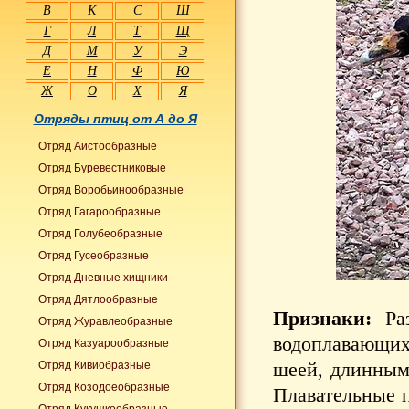
В
К
С
Ш
Г
Л
Т
Щ
Д
М
У
Э
Е
Н
Ф
Ю
Ж
О
Х
Я
Отряды птиц от А до Я
Отряд Аистообразные
Отряд Буревестниковые
Отряд Воробьинообразные
Отряд Гагарообразные
Отряд Голубеобразные
Отряд Гусеобразные
Отряд Дневные хищники
Отряд Дятлообразные
Признаки:
Ра
Отряд Журавлеобразные
водоплавающих
Отряд Казуарообразные
шеей, длинным
Отряд Кивиобразные
Отряд Козодоеобразные
Плавательные п