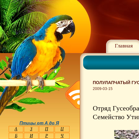
Главная
ПОЛУЛАПЧАТЫЙ ГУС
2009-03-15
Отряд Гусеобра
Семейство Утин
Птицы от А до Я
А
З
П
Ц
Б
И
Р
Ч