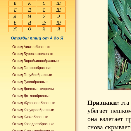
В
К
С
Ш
Г
Л
Т
Щ
Д
М
У
Э
Е
Н
Ф
Ю
Ж
О
Х
Я
Отряды птиц от А до Я
Отряд Аистообразные
Отряд Буревестниковые
Отряд Воробьинообразные
Отряд Гагарообразные
Отряд Голубеобразные
Отряд Гусеобразные
Отряд Дневные хищники
Отряд Дятлообразные
Признаки:
эта 
Отряд Журавлеобразные
убегает пешком
Отряд Казуарообразные
Отряд Кивиобразные
она взлетает п
Отряд Козодоеобразные
снова скрывает