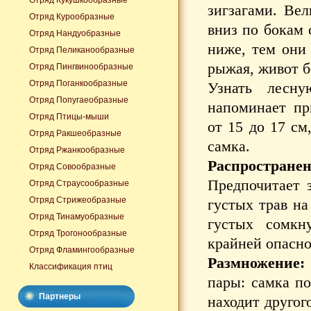
Отряд Кукушкообразные
зигзагами. Вел
Отряд Курообразные
вниз по бокам 
Отряд Нандуобразные
ниже, тем они 
Отряд Пеликанообразные
рыжая, живот б
Отряд Пингвинообразные
Отряд Поганкообразные
Узнать лесну
Отряд Попугаеобразные
напоминает пр
Отряд Птицы-мыши
от 15 до 17 см
Отряд Ракшеобразные
самка.
Отряд Ржанкообразные
Распространен
Отряд Совообразные
Предпочитает 
Отряд Страусообразные
Отряд Стрижеобразные
густых трав н
Отряд Тинамуобразные
густых сомкн
Отряд Трогонообразные
крайней опасно
Отряд Фламингообразные
Размножение
Классификация птиц
пары: самка по
Партнеры
находит другог