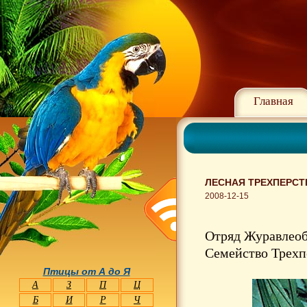
Главная
ЛЕСНАЯ ТРЕХПЕРСТК
2008-12-15
Отряд Журавлеоб
Семейство Трехпе
Птицы от А до Я
А
З
П
Ц
Б
И
Р
Ч