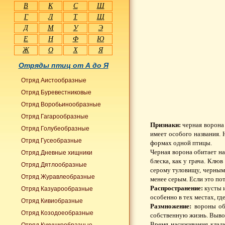
В
К
С
Ш
Г
Л
Т
Щ
Д
М
У
Э
Е
Н
Ф
Ю
Ж
О
Х
Я
Отряды птиц от А до Я
Отряд Аистообразные
Отряд Буревестниковые
Отряд Воробьинообразные
Отряд Гагарообразные
Признаки:
черная ворона 
Отряд Голубеобразные
имеет особого названия.
Отряд Гусеобразные
формах одной птицы.
Черная ворона обитает на
Отряд Дневные хищники
блеска, как у грача. Клю
Отряд Дятлообразные
серому туловищу, черным 
Отряд Журавлеобразные
менее серым. Если это по
Распространение:
кусты и
Отряд Казуарообразные
особенно в тех местах, гд
Отряд Кивиобразные
Размножение:
вороны обр
Отряд Козодоеобразные
собственную жизнь. Вывод
Время насиживания кладк