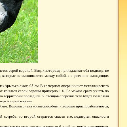
ается серой вороной. Вид, к которому принадлежат оба подвида, не
х, которые не смешиваются между собой, а о различно выглядящих
ах крыльев около 95 см. В ее черном оперении нет металлического
змах крыльев серой вороны примерно 1 м. Ее можно сразу узнать по
на территории последней. У птенцов оперение тела будет более или
 черты серой вороны.
омойкам. Вороны очень жизнеспособны и хорошо приспосабливаются,
ястреба, то второй старается спасти его, подвергая опасности
являются на свет голыми и первые 6 дней не могут регулировать