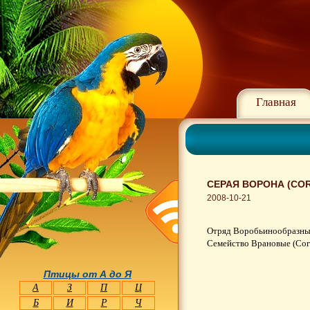
Главная
СЕРАЯ ВОРОНА (CO
2008-10-21
Отряд Воробьинообразные 
Семейство Врановые (Cor
Птицы от А до Я
А
З
П
Ц
Б
И
Р
Ч