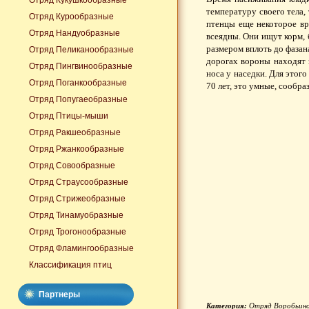
Отряд Кукушкообразные
температуру своего тела,
Отряд Курообразные
птенцы еще некоторое вр
Отряд Нандуобразные
всеядны. Они ищут корм, 
размером вплоть до фазана
Отряд Пеликанообразные
дорогах вороны находят 
Отряд Пингвинообразные
носа у наседки. Для этог
Отряд Поганкообразные
70 лет, это умные, сообр
Отряд Попугаеобразные
Отряд Птицы-мыши
Отряд Ракшеобразные
Отряд Ржанкообразные
Отряд Совообразные
Отряд Страусообразные
Отряд Стрижеобразные
Отряд Тинамуобразные
Отряд Трогонообразные
Отряд Фламингообразные
Классификация птиц
Партнеры
Категория:
Отряд Воробьин