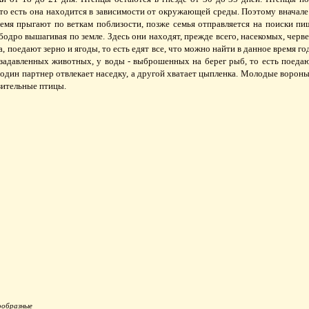
 то есть она находится в зависимости от окружающей среды. Поэтому вначале
емя прыгают по веткам поблизости, позже семья отправляется на поиски пищ
бодро вышагивая по земле. Здесь они находят, прежде всего, насекомых, черве
, поедают зерно и ягоды, то есть едят все, что можно найти в данное время год
задавленных животных, у воды - выброшенных на берег рыб, то есть поеда
о один партнер отвлекает наседку, а другой хватает цыпленка. Молодые вороны
азительные птицы.
ообразные