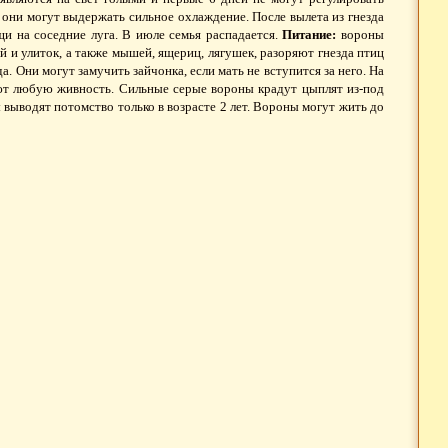
 они могут выдержать сильное охлаждение. После вылета из гнезда
и на соседние луга. В июле семья распадается.
Питание:
вороны
й и улиток, а также мышей, ящериц, лягушек, разоряют гнезда птиц
а. Они могут замучить зайчонка, если мать не вступится за него. На
ют любую живность. Сильные серые вороны крадут цыплят из-под
 выводят потомство только в возрасте 2 лет. Вороны могут жить до