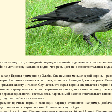
- это не вид птиц, а западный подвид, восточный родственник которого назыв
 Но по латинскому названию видно, что речь идет не о самостоятельных вида
 западе Европы примерно до Эльбы. Она немного меньше серой вороны - разм
в черной вороны сильнее клюва грача, но не такой мощный, как у ворона. Ра
крыльям, хвосту и голове. Случается, что серая ворона спаривается с черной 
томство скрещивается еще раз с черными воронами, то их птенцы уже утратят
 деревья вдоль полей, светлые леса, парки, зимой охотно откочевывает к п
е, ощущается близость человека.
азуют прочные пары, и если один партнер становится, например, добычей 
ят потомство с марта по июнь. Количество яиц от 4 до 5.
и от 18 до 21 дня. Птенцы остаются в гнезде от 30 до 35 дней. Птенцы по