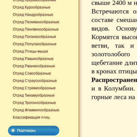
Отряд Кукушкообразные
свыше 2400 м н
Отряд Курообразные
Встречаются о
Отряд Нандуобразные
составе смеша
Отряд Пеликанообразные
видов. Основ
Отряд Пингвинообразные
Кормятся высо
Отряд Поганкообразные
ветви, так и
Отряд Попугаеобразные
Отряд Птицы-мыши
золотолобого
Отряд Ракшеобразные
щебетание длит
Отряд Ржанкообразные
в кронах птицы
Отряд Совообразные
Распространен
Отряд Страусообразные
и в Колумбии.
Отряд Стрижеобразные
горные леса на
Отряд Тинамуобразные
Отряд Трогонообразные
Отряд Фламингообразные
Классификация птиц
Партнеры