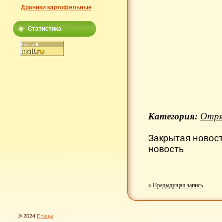
Драники картофельные
Статистика
Категория:
Отря
Закрытая новос
новость
«
Предыдущая запись
© 2024
Птицы