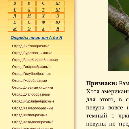
В
К
С
Ш
Г
Л
Т
Щ
Д
М
У
Э
Е
Н
Ф
Ю
Ж
О
Х
Я
Отряды птиц от А до Я
Отряд Аистообразные
Отряд Буревестниковые
Отряд Воробьинообразные
Отряд Гагарообразные
Отряд Голубеобразные
Отряд Гусеобразные
Признаки:
Раз
Отряд Дневные хищники
Хотя американц
Отряд Дятлообразные
для этого, в 
Отряд Журавлеобразные
певуна вовсе 
Отряд Казуарообразные
темный с ярк
Отряд Кивиобразные
певуны не пре
Отряд Козодоеобразные