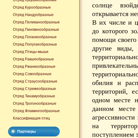
Отряд Кукушкообразные
солнце взой
Отряд Курообразные
открывается не
Отряд Нандуобразные
В их числе и ц
Отряд Пеликанообразные
до которого з
Отряд Пингвинообразные
Отряд Поганкообразные
помощи своего 
Отряд Попугаеобразные
другие виды,
Отряд Птицы-мыши
территориал
Отряд Ракшеобразные
привлекатель
Отряд Ржанкообразные
территориаль
Отряд Совообразные
обилия и рас
Отряд Страусообразные
Отряд Стрижеобразные
территорий, е
Отряд Тинамуобразные
одном месте н
Отряд Трогонообразные
данном месте
Отряд Фламингообразные
агрессивности 
Классификация птиц
на территор
Партнеры
поступлением 