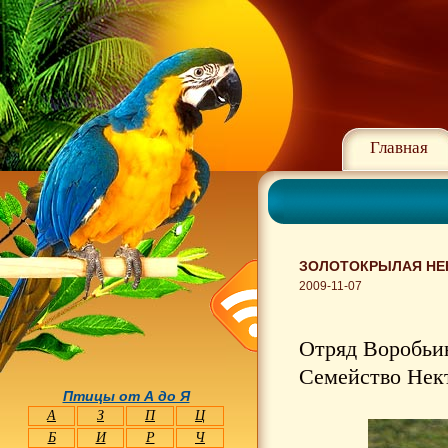
Главная
ЗОЛОТОКРЫЛАЯ НЕК
2009-11-07
Отряд Воробьин
Семейство Нект
Птицы от А до Я
А
З
П
Ц
Б
И
Р
Ч