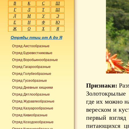
В
К
С
Ш
Г
Л
Т
Щ
Д
М
У
Э
Е
Н
Ф
Ю
Ж
О
Х
Я
Отряды птиц от А до Я
Отряд Аистообразные
Отряд Буревестниковые
Отряд Воробьинообразные
Отряд Гагарообразные
Отряд Голубеобразные
Отряд Гусеобразные
Признаки:
Раз
Отряд Дневные хищники
Золотокрылые 
Отряд Дятлообразные
где их можно н
Отряд Журавлеобразные
вереском и кус
Отряд Казуарообразные
Отряд Кивиобразные
первый взгляд 
Отряд Козодоеобразные
питающихся цв