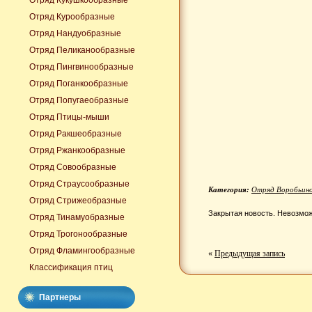
Отряд Кукушкообразные
Отряд Курообразные
Отряд Нандуобразные
Отряд Пеликанообразные
Отряд Пингвинообразные
Отряд Поганкообразные
Отряд Попугаеобразные
Отряд Птицы-мыши
Отряд Ракшеобразные
Отряд Ржанкообразные
Отряд Совообразные
Отряд Страусообразные
Категория:
Отряд Воробьин
Отряд Стрижеобразные
Закрытая новость. Невозмож
Отряд Тинамуобразные
Отряд Трогонообразные
Отряд Фламингообразные
«
Предыдущая запись
Классификация птиц
Партнеры