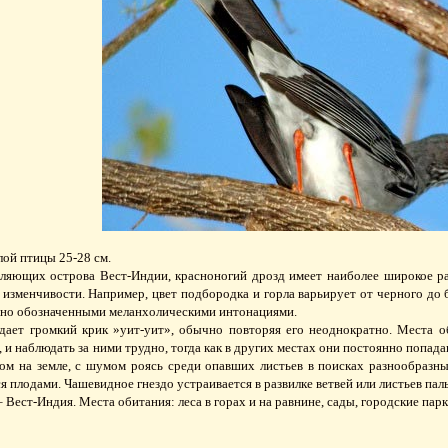
ой птицы 25-28 см.
еляющих острова Вест-Индии, красноногий дрозд имеет наиболее широкое ра
 изменчивости. Например, цвет подбородка и горла варьирует от черного до
ясно обозначенными меланхолическими интонациями.
ает громкий крик »уит-уит», обычно повторяя его неоднократно. Места о
 и наблюдать за ними трудно, тогда как в других местах они постоянно попада
м на земле, с шумом роясь среди опавших листьев в поисках разнообразны
я плодами. Чашевидное гнездо устраивается в развилке ветвей или листьев пал
 Вест-Индия. Места обитания: леса в горах и на равнине, сады, городские парк