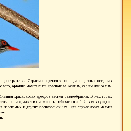
спространение. Окраска оперения этого вида на разных островах
 белого, брюшко может быть красновато-желтым, серым или белым.
битания красноногих дроздов весьма разнообразны. В некоторых
ются на глаза, давая возможность любоваться собой сколько угодно.
х насекомых и других беспозвоночных. При случае ловят мелких
ьмы.
и.