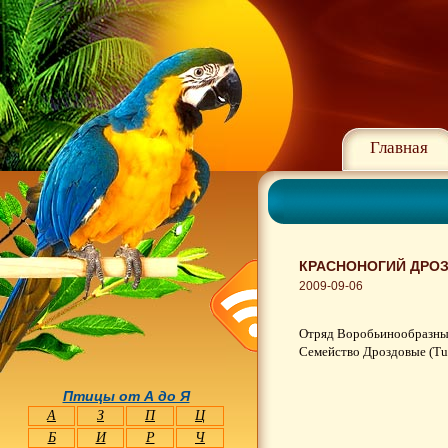
Главная
КРАСНОНОГИЙ ДРОЗ
2009-09-06
Отряд Воробьинообразные 
Семейство Дроздовые (Tu
Птицы от А до Я
А
З
П
Ц
Б
И
Р
Ч