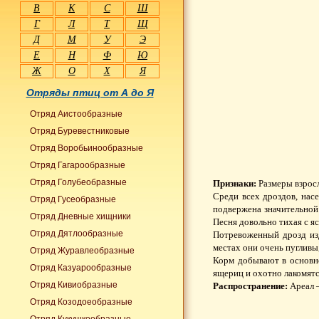
В
К
С
Ш
Г
Л
Т
Щ
Д
М
У
Э
Е
Н
Ф
Ю
Ж
О
Х
Я
Отряды птиц от А до Я
Отряд Аистообразные
Отряд Буревестниковые
Отряд Воробьинообразные
Отряд Гагарообразные
Отряд Голубеобразные
Признаки:
Размеры взросл
Среди всех дроздов, нас
Отряд Гусеобразные
подвержена значительной
Отряд Дневные хищники
Песня довольно тихая с 
Отряд Дятлообразные
Потревоженный дрозд изд
местах они очень пугливы,
Отряд Журавлеобразные
Корм добывают в основно
Отряд Казуарообразные
ящериц и охотно лакомятс
Отряд Кивиобразные
Распространение:
Ареал –
Отряд Козодоеобразные