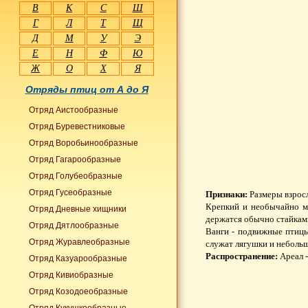
В
К
С
Ш
Г
Л
Т
Щ
Д
М
У
Э
Е
Н
Ф
Ю
Ж
О
Х
Я
Отряды птиц от А до Я
Отряд Аистообразные
Отряд Буревестниковые
Отряд Воробьинообразные
Отряд Гагарообразные
Отряд Голубеобразные
Отряд Гусеобразные
Признаки:
Размеры взросл
Крепкий и необычайно ма
Отряд Дневные хищники
держатся обычно стайками
Отряд Дятлообразные
Ванги - подвижные птицы
Отряд Журавлеобразные
служат лягушки и неболь
Распространение:
Ареал -
Отряд Казуарообразные
Отряд Кивиобразные
Отряд Козодоеобразные