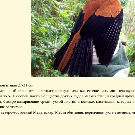
ой птицы 27-31 см.
ссивный клюв отличает толстоклювую. или, как ее еще называют, очковую в
 по 5-10 особей, часто в обществе других видов мелких птиц, в среднем ярусе
, быстро шныряющие среди густой листвы в поисках насекомых, которых о
шие рептилии.
 северо-восточный Мадагаскар. Места обитания: первичные густые вечнозелен