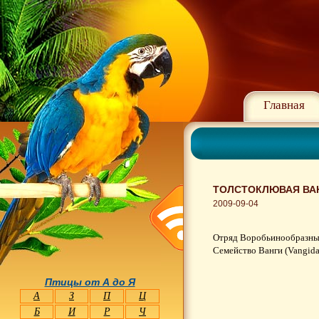
Главная
ТОЛСТОКЛЮВАЯ ВАНГ
2009-09-04
Отряд Воробьинообразные 
Семейство Ванги (Vangida
Птицы от А до Я
А
З
П
Ц
Б
И
Р
Ч