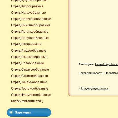
Отряд Кукушкообразные
Отряд Курообразные
Отряд Нандуобразные
Отряд Пеликанообразные
Отряд Пингвинообразные
Отряд Поганкообразные
Отряд Попугаеобразные
Отряд Птицы-мыши
Отряд Ракшеобразные
Отряд Ржанкообразные
Отряд Совообразные
Категория:
Отряд Воробьин
Отряд Страусообразные
Закрытая новость. Невозмож
Отряд Стрижеобразные
Отряд Тинамуобразные
«
Предыдущая запись
Отряд Трогонообразные
Отряд Фламингообразные
Классификация птиц
Партнеры