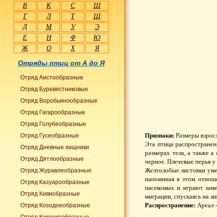
В
К
С
Ш
Г
Л
Т
Щ
Д
М
У
Э
Е
Н
Ф
Ю
Ж
О
Х
Я
Отряды птиц от А до Я
Отряд Аистообразные
Отряд Буревестниковые
Отряд Воробьинообразные
Отряд Гагарообразные
Отряд Голубеобразные
Признаки:
Размеры взросл
Отряд Гусеобразные
Эта птица распространен
Отряд Дневные хищники
размерах тела, а также а 
Отряд Дятлообразные
черное. Плечевые перья у
Желтолобые листовки уме
Отряд Журавлеобразные
напоминая в этом отнош
Отряд Казуарообразные
насекомых и играют зам
Отряд Кивиобразные
миграции, спускаясь на з
Распространение:
Ареал -
Отряд Козодоеобразные