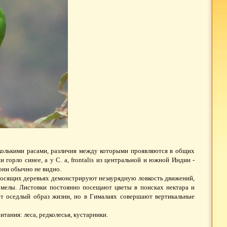
сколькими расами, различия между которыми проявляются в общих
и горло синее, а у С. a, frontalis из центральной и южной Индии -
 они обычно не видно.
носящих деревьях демонстрируют незаурядную ловкость движений,
омелы. Листовки постоянно посещают цветы в поисках нектара и
ут оседлый образ жизни, но в Гималаях совершают вертикальные
тания: леса, редколесья, кустарники.