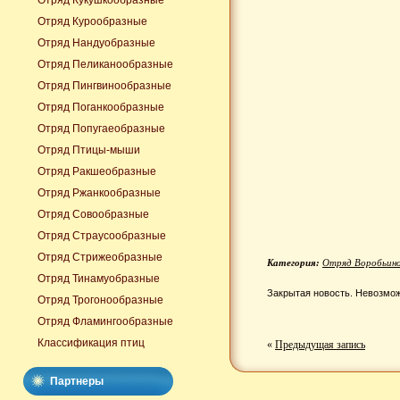
Отряд Кукушкообразные
Отряд Курообразные
Отряд Нандуобразные
Отряд Пеликанообразные
Отряд Пингвинообразные
Отряд Поганкообразные
Отряд Попугаеобразные
Отряд Птицы-мыши
Отряд Ракшеобразные
Отряд Ржанкообразные
Отряд Совообразные
Отряд Страусообразные
Отряд Стрижеобразные
Категория:
Отряд Воробьин
Отряд Тинамуобразные
Закрытая новость. Невозмож
Отряд Трогонообразные
Отряд Фламингообразные
Классификация птиц
«
Предыдущая запись
Партнеры