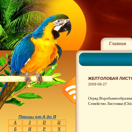
Главная
ЖЕЛТОЛОБАЯ ЛИСТО
2009-08-27
Отряд Воробьинообразные 
Семейство Листовки (Chlo
Птицы от А до Я
А
З
П
Ц
Б
И
Р
Ч