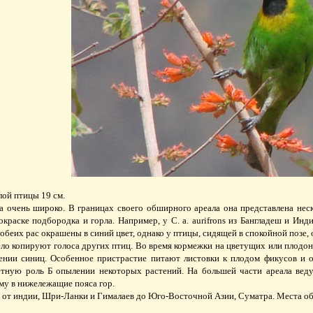
ой птицы 19 см.
а очень широко. В границах своего обширного ареала она представлена не
окраске подбородка и горла. Например, у С. а. aurifrons из Бангладеш и Инди
 обеих рас окрашены в синий цвет, однако у птицы, сидящей в спокойной позе,
ло копируют голоса других птиц. Во время кормежки на цветущих или плодо
ении синиц. Особенное пристрастие питают листовки к плодом фикусов и 
етную роль Б опылении некоторых растений. На большей части ареала вед
иму в нижележащие пояса гор.
 от индии, Шри-Ланки и Гималаев до Юго-Восточной Азии, Суматра. Места оби