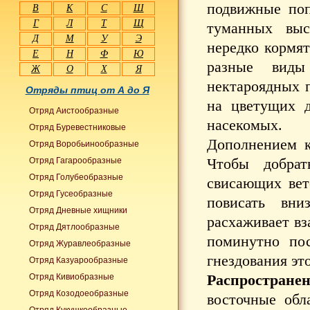
подвижные поп
В
К
С
Ш
Г
Л
Т
Щ
туманных выс
Д
М
У
Э
нередко кормя
Е
Н
Ф
Ю
разные виды
Ж
О
Х
Я
нектароядных п
Отряды птиц от А до Я
на цветущих д
Отряд Аистообразные
насекомых.
Отряд Буревестниковые
Дополнением к
Отряд Воробьинообразные
Чтобы добрат
Отряд Гагарообразные
Отряд Голубеобразные
свисающих вет
Отряд Гусеобразные
повисать вн
Отряд Дневные хищники
расхаживает вз
Отряд Дятлообразные
поминутно пос
Отряд Журавлеобразные
гнездования эт
Отряд Казуарообразные
Распространен
Отряд Кивиобразные
Отряд Козодоеобразные
восточные обл