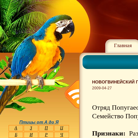
Главная
НОВОГВИНЕЙСКИЙ Г
2009-04-27
Отряд Попугаео
Семейство Попуг
Птицы от А до Я
А
З
П
Ц
Признаки:
Раз
Б
И
Р
Ч