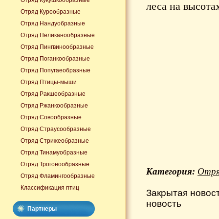
Отряд Кукушкообразные
леса на высота
Отряд Курообразные
Отряд Нандуобразные
Отряд Пеликанообразные
Отряд Пингвинообразные
Отряд Поганкообразные
Отряд Попугаеобразные
Отряд Птицы-мыши
Отряд Ракшеобразные
Отряд Ржанкообразные
Отряд Совообразные
Отряд Страусообразные
Отряд Стрижеобразные
Отряд Тинамуобразные
Отряд Трогонообразные
Категория:
Отря
Отряд Фламингообразные
Классификация птиц
Закрытая новос
новость
Партнеры