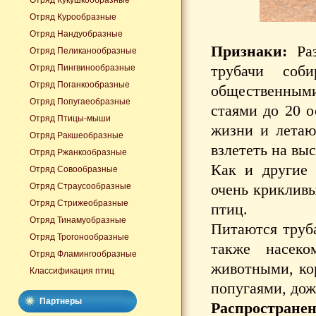
Отряд Кукушкообразные
Отряд Курообразные
Отряд Нандуобразные
Признаки:
Раз
Отряд Пеликанообразные
трубачи соб
Отряд Пингвинообразные
Отряд Поганкообразные
общественным
Отряд Попугаеобразные
стаями до 20 
Отряд Птицы-мыши
жизни и летают
Отряд Ракшеобразные
взлететь на вы
Отряд Ржанкообразные
Как и другие 
Отряд Совообразные
очень крикливы
Отряд Страусообразные
Отряд Стрижеобразные
птиц.
Отряд Тинамуобразные
Питаются труб
Отряд Трогонообразные
также насек
Отряд Фламингообразные
животными, кор
Классификация птиц
попугаями, дож
Партнеры
Распространен