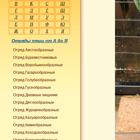
В
К
С
Ш
Г
Л
Т
Щ
Д
М
У
Э
Е
Н
Ф
Ю
Ж
О
Х
Я
Отряды птиц от А до Я
Отряд Аистообразные
Отряд Буревестниковые
Отряд Воробьинообразные
Отряд Гагарообразные
Отряд Голубеобразные
Отряд Гусеобразные
Отряд Дневные хищники
Отряд Дятлообразные
Отряд Журавлеобразные
Отряд Казуарообразные
Отряд Кивиобразные
Отряд Козодоеобразные