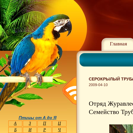
Главная
СЕРОКРЫЛЫЙ ТРУБАЧ
2009-04-10
Отряд Журавлео
Семейство Труб
Птицы от А до Я
А
З
П
Ц
Б
И
Р
Ч