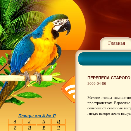
Главная
ПЕРЕПЕЛА СТАРОГО
2009-04-06
Мелкие птицы компактно
пространствах. Взрослые
совершают сезонные мигр
гнездо вскоре после вылу
Птицы от А до Я
А
З
П
Ц
Б
И
Р
Ч