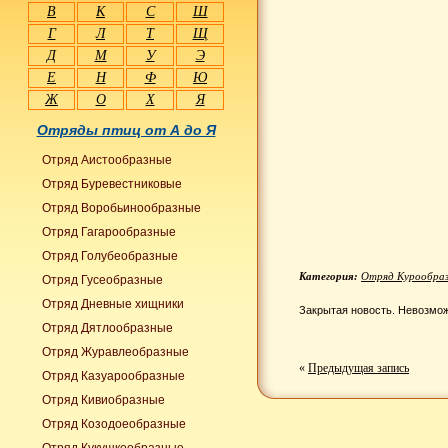
В
К
С
Ш
Г
Л
Т
Щ
Д
М
У
Э
Е
Н
Ф
Ю
Ж
О
Х
Я
Отряды птиц от А до Я
Отряд Аистообразные
Отряд Буревестниковые
Отряд Воробьинообразные
Отряд Гагарообразные
Отряд Голубеобразные
Категория:
Отряд Курообра
Отряд Гусеобразные
Отряд Дневные хищники
Закрытая новость. Невозмож
Отряд Дятлообразные
Отряд Журавлеобразные
«
Предыдущая запись
Отряд Казуарообразные
Отряд Кивиобразные
Отряд Козодоеобразные