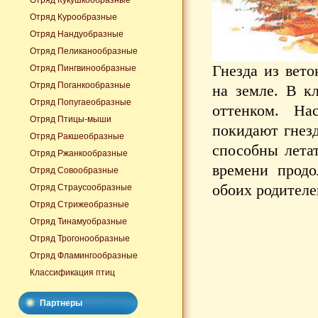
Отряд Кукушкообразные
Отряд Курообразные
Отряд Нандуобразные
Отряд Пеликанообразные
Гнезда из вето
Отряд Пингвинообразные
Отряд Поганкообразные
на земле. В к
Отряд Попугаеобразные
оттенком. Н
Отряд Птицы-мыши
покидают гнезд
Отряд Ракшеобразные
способны летат
Отряд Ржанкообразные
времени продо
Отряд Совообразные
обоих родителе
Отряд Страусообразные
Отряд Стрижеобразные
Отряд Тинамуобразные
Отряд Трогонообразные
Отряд Фламингообразные
Классификация птиц
Партнеры