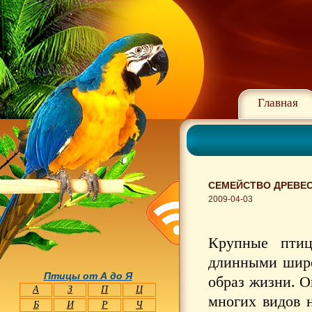
Главная
СЕМЕЙСТВО ДРЕВЕС
2009-04-03
Крупные птиц
длинными широ
Птицы от А до Я
образ жизни. О
А
З
П
Ц
многих видов 
Б
И
Р
Ч