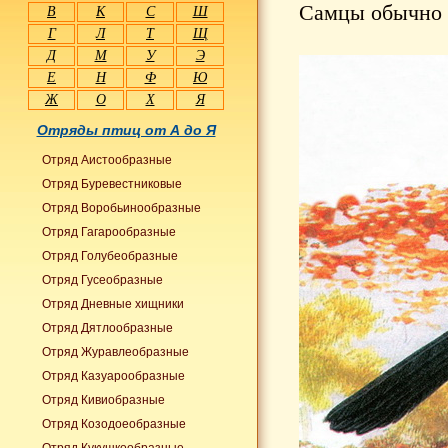
Самцы обычно 
В
К
С
Ш
Г
Л
Т
Щ
Д
М
У
Э
Е
Н
Ф
Ю
Ж
О
Х
Я
Отряды птиц от А до Я
Отряд Аистообразные
Отряд Буревестниковые
Отряд Воробьинообразные
Отряд Гагарообразные
Отряд Голубеобразные
Отряд Гусеобразные
Отряд Дневные хищники
Отряд Дятлообразные
Отряд Журавлеобразные
Отряд Казуарообразные
Отряд Кивиобразные
Отряд Козодоеобразные