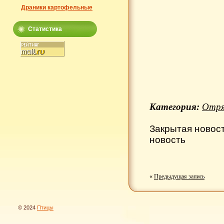
Драники картофельные
Статистика
Категория:
Отря
Закрытая новос
новость
«
Предыдущая запись
© 2024
Птицы