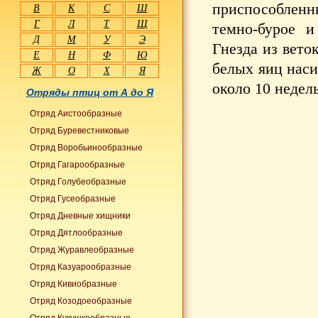
приспособлен
В
К
С
Ш
Г
Л
Т
Щ
темно-бурое и
Д
М
У
Э
Гнезда из вето
Е
Н
Ф
Ю
белых яиц наси
Ж
О
Х
Я
около 10 недель
Отряды птиц от А до Я
Отряд Аистообразные
Отряд Буревестниковые
Отряд Воробьинообразные
Отряд Гагарообразные
Отряд Голубеобразные
Отряд Гусеобразные
Отряд Дневные хищники
Отряд Дятлообразные
Отряд Журавлеобразные
Отряд Казуарообразные
Отряд Кивиобразные
Отряд Козодоеобразные