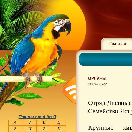
Главная
ОРЛАНЫ
2009-03-22
Отряд Дневные 
Семейство Ястр
Птицы от А до Я
А
З
П
Ц
Крупные хи
Б
И
Р
Ч