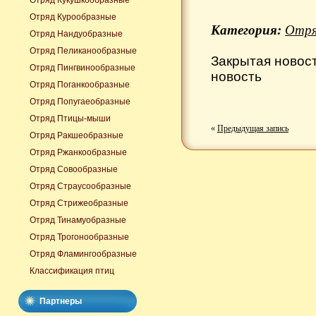
Отряд Кукушкообразные
Отряд Курообразные
Категория:
Отря
Отряд Нандуобразные
Отряд Пеликанообразные
Закрытая новос
Отряд Пингвинообразные
новость
Отряд Поганкообразные
Отряд Попугаеобразные
Отряд Птицы-мыши
«
Предыдущая запись
Отряд Ракшеобразные
Отряд Ржанкообразные
Отряд Совообразные
Отряд Страусообразные
Отряд Стрижеобразные
Отряд Тинамуобразные
Отряд Трогонообразные
Отряд Фламингообразные
Классификация птиц
Партнеры