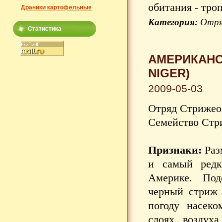
обитания - тро
Драники картофельные
Категория:
Отря
Статистика
АМЕРИКАНС
NIGER)
2009-05-03
Отряд Стрижео
Семейство Стр
Признаки:
Раз
и самый редк
Америке. Под
черный стриж 
погоду насек
слоях воздух