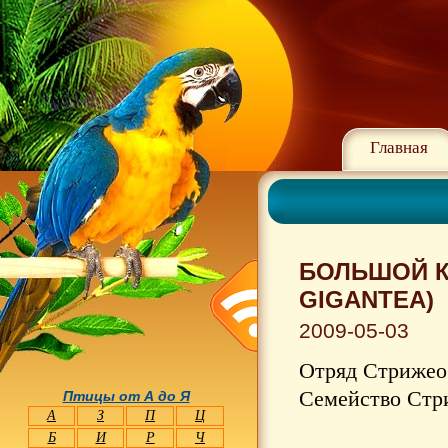
Главная
БОЛЬШОЙ К
GIGANTEA)
2009-05-03
Отряд Стрижео
Семейство Стр
Птицы от А до Я
А
З
П
Ц
Б
И
Р
Ч