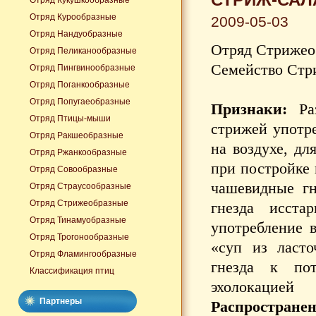
Отряд Кукушкообразные
Отряд Курообразные
2009-05-03
Отряд Нандуобразные
Отряд Стрижео
Отряд Пеликанообразные
Семейство Стр
Отряд Пингвинообразные
Отряд Поганкообразные
Отряд Попугаеобразные
Признаки:
Раз
Отряд Птицы-мыши
стрижей употр
Отряд Ракшеобразные
на воздухе, дл
Отряд Ржанкообразные
при постройке 
Отряд Совообразные
чашевидные гн
Отряд Страусообразные
Отряд Стрижеобразные
гнезда исста
Отряд Тинамуобразные
употребление 
Отряд Трогонообразные
«суп из ласто
Отряд Фламингообразные
гнезда к по
Классификация птиц
эхолокацией
Партнеры
Распространен