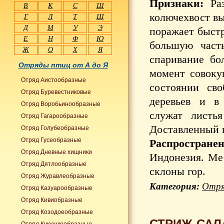
Признаки:
Раз
В
К
С
Ш
колючехвост вы
Г
Л
Т
Щ
Д
М
У
Э
поражает быстр
Е
Н
Ф
Ю
большую част
Ж
О
Х
Я
спаривание бо
Отряды птиц от А до Я
момент совоку
Отряд Аистообразные
состоянии сво
Отряд Буревестниковые
деревьев и в
Отряд Воробьинообразные
служат листь
Отряд Гагарообразные
Доставленный в
Отряд Голубеобразные
Отряд Гусеобразные
Распространен
Отряд Дневные хищники
Индонезия. Ме
Отряд Дятлообразные
склоны гор.
Отряд Журавлеобразные
Категория:
Отря
Отряд Казуарообразные
Отряд Кивиобразные
Отряд Козодоеобразные
СТРИЖ-САЛ