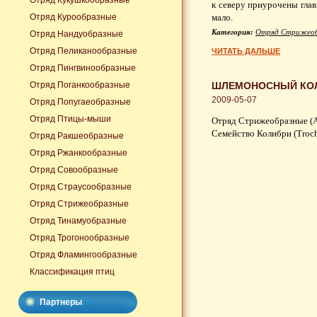
Отряд Кукушкообразные
к северу приурочены глав
Отряд Курообразные
мало.
Категория:
Отряд Стрижеоб
Отряд Нандуобразные
Отряд Пеликанообразные
ЧИТАТЬ ДАЛЬШЕ
Отряд Пингвинообразные
Отряд Поганкообразные
ШЛЕМОНОСНЫЙ КОЛИ
2009-05-07
Отряд Попугаеобразные
Отряд Птицы-мыши
Отряд Стрижеобразные (A
Семейство Колибри (Troch
Отряд Ракшеобразные
Отряд Ржанкообразные
Отряд Совообразные
Отряд Страусообразные
Отряд Стрижеобразные
Отряд Тинамуобразные
Отряд Трогонообразные
Отряд Фламингообразные
Классификация птиц
Партнеры