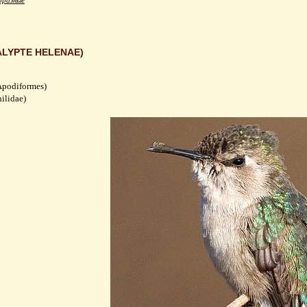
разные
LYPTE HELENAE)
podiformes)
ilidae)