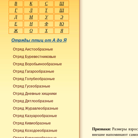
В
К
С
Ш
Г
Л
Т
Щ
Д
М
У
Э
Е
Н
Ф
Ю
Ж
О
Х
Я
Отряды птиц от А до Я
Отряд Аистообразные
Отряд Буревестниковые
Отряд Воробьинообразные
Отряд Гагарообразные
Отряд Голубеобразные
Отряд Гусеобразные
Отряд Дневные хищники
Отряд Дятлообразные
Отряд Журавлеобразные
Отряд Казуарообразные
Отряд Кивиобразные
Признаки:
Размеры взрос
Отряд Козодоеобразные
внешне напоминают самок