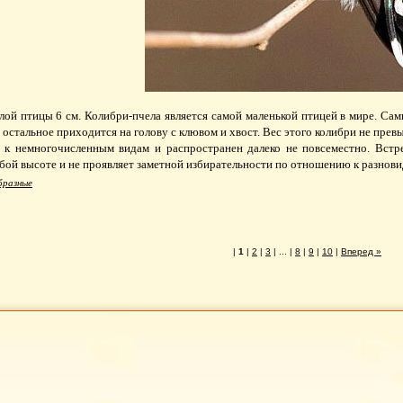
ой птицы 6 см. Колибри-пчела является самой маленькой птицей в мире. Сам
, остальное приходится на голову с клювом и хвост. Вес этого колибри не прев
 к немногочисленным видам и распространен далеко не повсеместно. Встре
бой высоте и не проявляет заметной избирательности по отношению к разнов
разные
|
1
|
2
|
3
| ... |
8
|
9
|
10
|
Вперед »