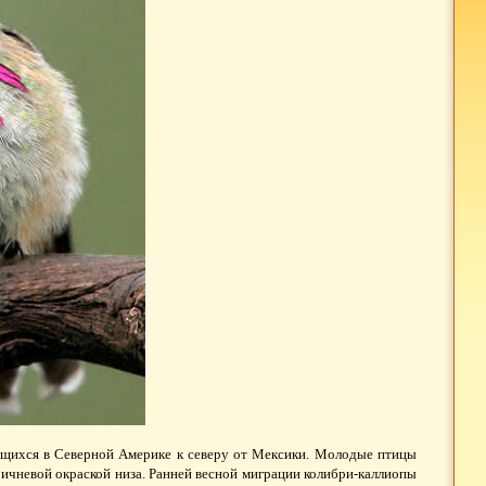
дящихся в Северной Америке к северу от Мексики. Молодые птицы
ичневой окраской низа. Ранней весной миграции колибри-каллиопы