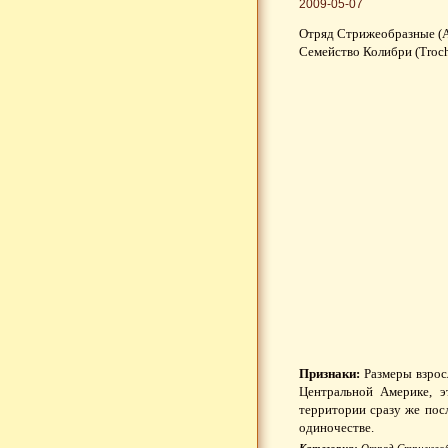
2009-05-07
Отряд Стрижеобразные (A
Семейство Колибри (Troch
Признаки:
Размеры взрос
Центральной Америке, 
территории сразу же посл
одиночестве.