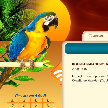
Главная
КОЛИБРИ-КАЛЛИОПА
2009-05-07
Отряд Стрижеобразные (A
Семейство Колибри (Troch
Птицы от А до Я
А
З
П
Ц
Б
И
Р
Ч