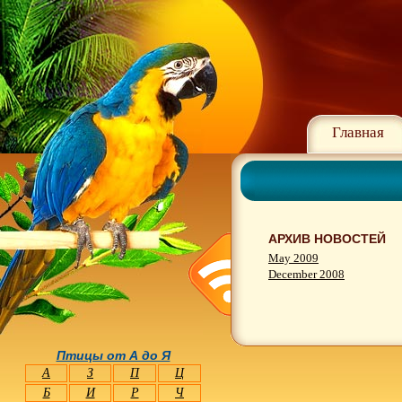
Главная
АРХИВ НОВОСТЕЙ
May 2009
December 2008
Птицы от А до Я
А
З
П
Ц
Б
И
Р
Ч