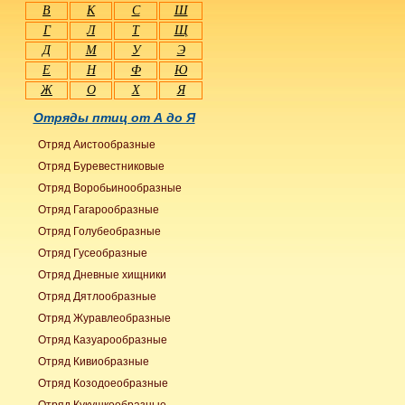
В
К
С
Ш
Г
Л
Т
Щ
Д
М
У
Э
Е
Н
Ф
Ю
Ж
О
Х
Я
Отряды птиц от А до Я
Отряд Аистообразные
Отряд Буревестниковые
Отряд Воробьинообразные
Отряд Гагарообразные
Отряд Голубеобразные
Отряд Гусеобразные
Отряд Дневные хищники
Отряд Дятлообразные
Отряд Журавлеобразные
Отряд Казуарообразные
Отряд Кивиобразные
Отряд Козодоеобразные