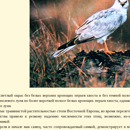
ветлый окрас без белых верхних кроющих перьев хвоста и без темной поло
полевого луня по более короткой полосе белых кроющих перьев хвоста, однак
о луня.
е травянистой растительностью степи Восточной Европы, во время перелето
яйства привело к резкому падению численности этих птиц, возможно, из-
никой.
реля и начале мая самец, часто сопровождаемый самкой, демонстрирует в в