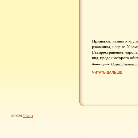
Признаки:
немного крупне
ржавчины, а серые. У сам
Распространение:
европей
вид, предок которого оби
Категория:
Отряд Дневные х
ЧИТАТЬ ДАЛЬШЕ
© 2024
Птицы