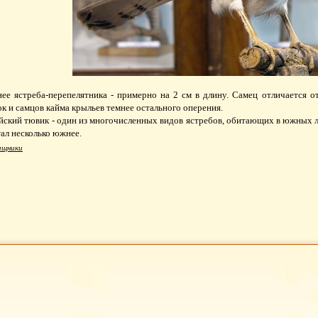
е ястреба-перепелятника - примерно на 2 см в длину. Самец отличается от
ок и самцов кайма крыльев темнее остального оперения.
ский тювик - один из многочисленных видов ястребов, обитающих в южных л
тал несколько южнее.
ищники