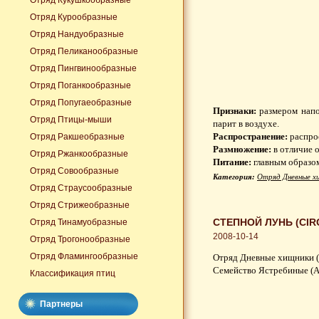
Отряд Кукушкообразные
Отряд Курообразные
Отряд Нандуобразные
Отряд Пеликанообразные
Отряд Пингвинообразные
Отряд Поганкообразные
Отряд Попугаеобразные
Признаки:
размером напом
Отряд Птицы-мыши
парит в воздухе.
Распространение:
распро
Отряд Ракшеобразные
Размножение:
в отличие о
Отряд Ржанкообразные
Питание:
главным образом
Отряд Совообразные
Категория:
Отряд Дневные х
Отряд Страусообразные
Отряд Стрижеобразные
СТЕПНОЙ ЛУНЬ (CI
Отряд Тинамуобразные
2008-10-14
Отряд Трогонообразные
Отряд Фламингообразные
Отряд Дневные хищники (
Семейство Ястребиные (Ac
Классификация птиц
Партнеры