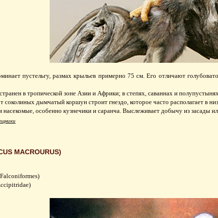
инает пустельгу, размах крыльев примерно 75 см. Его отличают голубовато-
странен в тропической зоне Азии и Африки; в степях, саваннах и полупустынях
т соколиных дымчатый коршун строит гнездо, которое часто располагает в ни
 насекомые, особенно кузнечики и саранча. Выслеживает добычу из засады или
ищники
RCUS MACROURUS)
Falconiformes)
cipitridae)