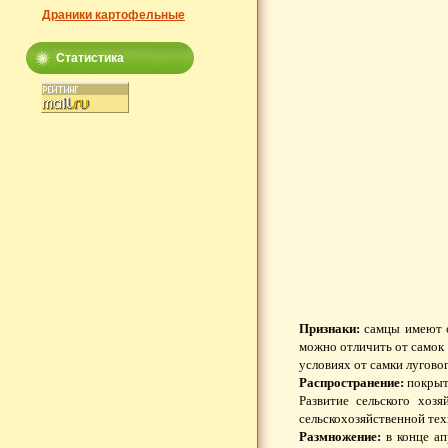
Драники картофельные
Статистика
Признаки:
самцы имеют с
можно отличить от самок 
условиях от самки луговог
Распространение:
покрыты
Развитие сельского хоз
сельскохозяйственной тех
Размножение:
в конце ап