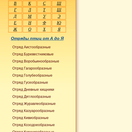
В
К
С
Ш
Г
Л
Т
Щ
Д
М
У
Э
Е
Н
Ф
Ю
Ж
О
Х
Я
Отряды птиц от А до Я
Отряд Аистообразные
Отряд Буревестниковые
Отряд Воробьинообразные
Отряд Гагарообразные
Отряд Голубеобразные
Отряд Гусеобразные
Отряд Дневные хищники
Отряд Дятлообразные
Отряд Журавлеобразные
Отряд Казуарообразные
Отряд Кивиобразные
Отряд Козодоеобразные