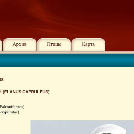
Архив
Птицы
Карта
08
(ELANUS CAERULEUS)
Falconiformes)
cipitridae)