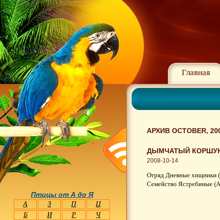
Главная
АРХИВ OCTOBER, 20
ДЫМЧАТЫЙ КОРШУН 
2008-10-14
Отряд Дневные хищники (
Семейство Ястребиные (Ac
Птицы от А до Я
А
З
П
Ц
Б
И
Р
Ч