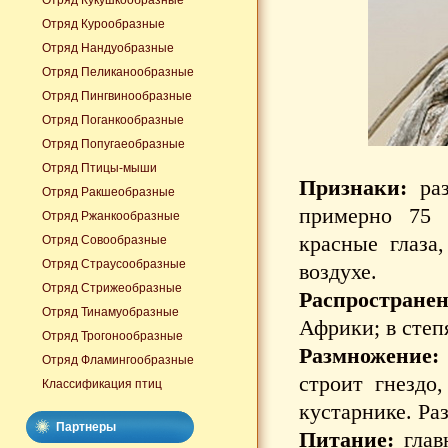
Отряд Кукушкообразные
Отряд Курообразные
Отряд Нандуобразные
Отряд Пеликанообразные
Отряд Пингвинообразные
Отряд Поганкообразные
Отряд Попугаеобразные
Отряд Птицы-мыши
Признаки:
раз
Отряд Ракшеобразные
примерно 75 
Отряд Ржанкообразные
красные глаза
Отряд Совообразные
Отряд Страусообразные
воздухе.
Отряд Стрижеобразные
Распростране
Отряд Тинамуобразные
Африки; в степ
Отряд Трогонообразные
Размножение:
Отряд Фламингообразные
строит гнездо
Классификация птиц
кустарнике. Ра
Партнеры
Питание:
глав