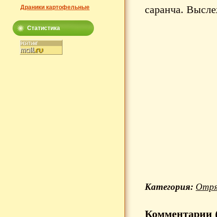
саранча. Высле
Драники картофельные
Статистика
Категория:
Отря
Комментарии (