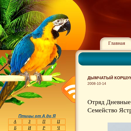
Главная
ДЫМЧАТЫЙ КОРШУН 
2008-10-14
Отряд Дневные 
Семейство Ястр
Птицы от А до Я
А
З
П
Ц
Б
И
Р
Ч