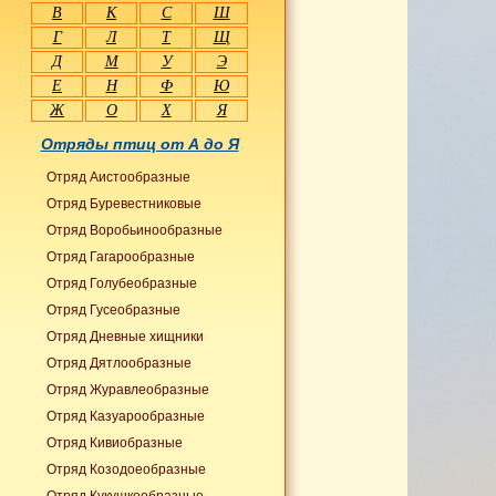
В
К
С
Ш
Г
Л
Т
Щ
Д
М
У
Э
Е
Н
Ф
Ю
Ж
О
Х
Я
Отряды птиц от А до Я
Отряд Аистообразные
Отряд Буревестниковые
Отряд Воробьинообразные
Отряд Гагарообразные
Отряд Голубеобразные
Отряд Гусеобразные
Отряд Дневные хищники
Отряд Дятлообразные
Отряд Журавлеобразные
Отряд Казуарообразные
Отряд Кивиобразные
Отряд Козодоеобразные