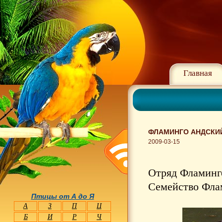
Главная
ФЛАМИНГО АНДСКИЙ
2009-03-15
Отряд Фламинго
Семейство Флам
Птицы от А до Я
А
З
П
Ц
Б
И
Р
Ч