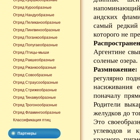
Отряд Кукушкообразные
напоминающий 
Отряд Курообразные
Отряд Нандуобразные
андских флами
Отряд Пеликанообразные
самый редкий 
Отряд Пингвинообразные
которого не пр
Отряд Поганкообразные
Распростране
Отряд Попугаеобразные
Аргентине свы
Отряд Птицы-мыши
соленые озера.
Отряд Ракшеобразные
Отряд Ржанкообразные
Размножение
Отряд Совообразные
регулярно подн
Отряд Страусообразные
насиживания е
Отряд Стрижеобразные
поначалу прям
Отряд Тинамуобразные
Родители вык
Отряд Трогонообразные
желудков до то
Отряд Фламингообразные
Классификация птиц
Это своеобразн
углеводов и 
Партнеры
красного пигм