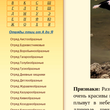
В
К
С
Ш
Г
Л
Т
Щ
Д
М
У
Э
Е
Н
Ф
Ю
Ж
О
Х
Я
Отряды птиц от А до Я
Отряд Аистообразные
Отряд Буревестниковые
Отряд Воробьинообразные
Отряд Гагарообразные
Отряд Голубеобразные
Отряд Гусеобразные
Отряд Дневные хищники
Отряд Дятлообразные
Отряд Журавлеобразные
Признаки:
Раз
Отряд Казуарообразные
очень красивы 
Отряд Кивиобразные
плывут в неб
Отряд Козодоеобразные
длинные шеи