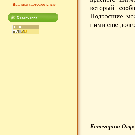
Драники картофельные
который сооб
Подросшие мол
Статистика
ними еще долг
Категория:
Отря