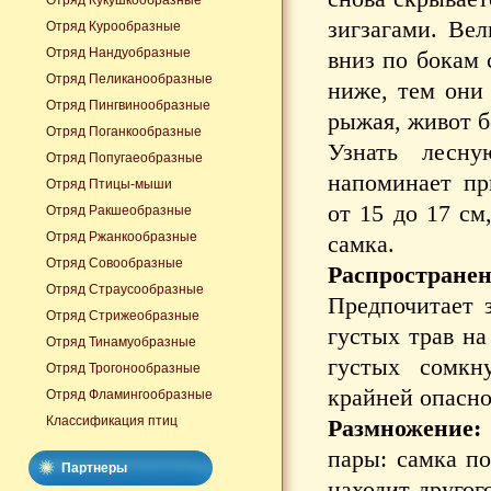
Отряд Кукушкообразные
зигзагами. Вел
Отряд Курообразные
Отряд Нандуобразные
вниз по бокам 
Отряд Пеликанообразные
ниже, тем они 
Отряд Пингвинообразные
рыжая, живот б
Отряд Поганкообразные
Узнать лесну
Отряд Попугаеобразные
напоминает пр
Отряд Птицы-мыши
от 15 до 17 см
Отряд Ракшеобразные
Отряд Ржанкообразные
самка.
Отряд Совообразные
Распространен
Отряд Страусообразные
Предпочитает 
Отряд Стрижеобразные
густых трав н
Отряд Тинамуобразные
густых сомкн
Отряд Трогонообразные
крайней опасно
Отряд Фламингообразные
Классификация птиц
Размножение
пары: самка по
Партнеры
находит другог