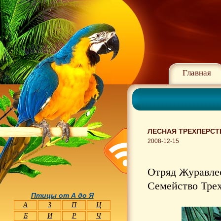
Главная
ЛЕСНАЯ ТРЕХПЕРСТК
2008-12-15
Отряд Журавлео
Семейство Трех
Птицы от А до Я
А
З
П
Ц
Б
И
Р
Ч