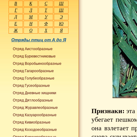
В
К
С
Ш
Г
Л
Т
Щ
Д
М
У
Э
Е
Н
Ф
Ю
Ж
О
Х
Я
Отряды птиц от А до Я
Отряд Аистообразные
Отряд Буревестниковые
Отряд Воробьинообразные
Отряд Гагарообразные
Отряд Голубеобразные
Отряд Гусеобразные
Отряд Дневные хищники
Отряд Дятлообразные
Отряд Журавлеобразные
Признаки:
эта 
Отряд Казуарообразные
убегает пешком
Отряд Кивиобразные
она взлетает п
Отряд Козодоеобразные
снова скрывает