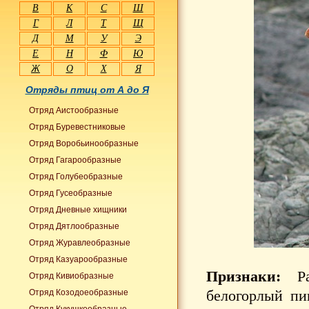
В
К
С
Ш
Г
Л
Т
Щ
Д
М
У
Э
Е
Н
Ф
Ю
Ж
О
Х
Я
Отряды птиц от А до Я
Отряд Аистообразные
Отряд Буревестниковые
Отряд Воробьинообразные
Отряд Гагарообразные
Отряд Голубеобразные
Отряд Гусеобразные
Отряд Дневные хищники
Отряд Дятлообразные
Отряд Журавлеобразные
Отряд Казуарообразные
Признаки:
Раз
Отряд Кивиобразные
белогорлый пи
Отряд Козодоеобразные