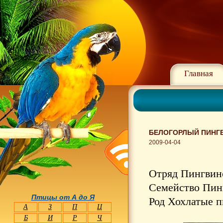
Главная
БЕЛОГОРЛЫЙ ПИНГВ
2009-04-04
Отряд Пингвино
Семейство Пинг
Птицы от А до Я
Род Хохлатые п
А
З
П
Ц
Б
И
Р
Ч