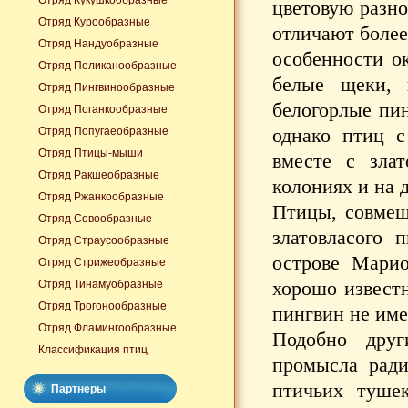
Отряд Кукушкообразные
цветовую разно
Отряд Курообразные
отличают более
Отряд Нандуобразные
особенности ок
Отряд Пеликанообразные
белые щеки, 
Отряд Пингвинообразные
белогорлые пин
Отряд Поганкообразные
однако птиц с
Отряд Попугаеобразные
Отряд Птицы-мыши
вместе с зла
Отряд Ракшеобразные
колониях и на 
Отряд Ржанкообразные
Птицы, совмещ
Отряд Совообразные
златовласого 
Отряд Страусообразные
острове Марио
Отряд Стрижеобразные
хорошо извест
Отряд Тинамуобразные
Отряд Трогонообразные
пингвин не име
Отряд Фламингообразные
Подобно друг
Классификация птиц
промысла ради
птичьих туше
Партнеры