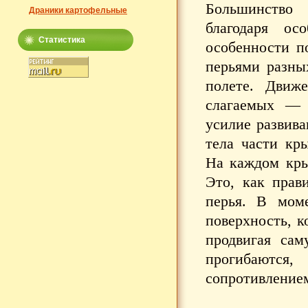
Большинство 
Драники картофельные
благодаря о
Статистика
особенности п
перьями разны
полете. Движ
слагаемых — 
усилие развива
тела части кр
На каждом кры
Это, как прав
перья. В мом
поверхность, к
продвигая сам
прогибаютс
сопротивление