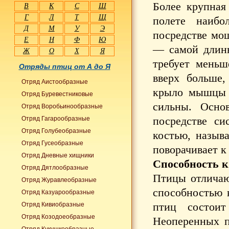
Более крупная
В
К
С
Ш
Г
Л
Т
Щ
полете наибо
Д
М
У
Э
посредстве мощ
Е
Н
Ф
Ю
— самой длинн
Ж
О
Х
Я
требует меньш
Отряды птиц от А до Я
вверх больше
Отряд Аистообразные
крыло мышцы 
Отряд Буревестниковые
сильны. Осно
Отряд Воробьинообразные
посредстве си
Отряд Гагарообразные
Отряд Голубеобразные
костью, называ
Отряд Гусеобразные
поворачивает к 
Отряд Дневные хищники
Способность к
Отряд Дятлообразные
Птицы отличаю
Отряд Журавлеобразные
способностью к
Отряд Казуарообразные
птиц состои
Отряд Кивиобразные
Отряд Козодоеобразные
Неоперенных п