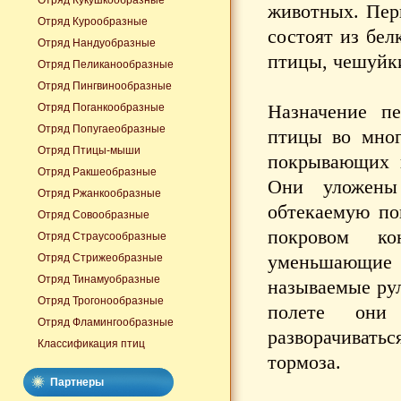
Отряд Кукушкообразные
животных. Перь
Отряд Курообразные
состоят из бел
Отряд Нандуобразные
птицы, чешуйки
Отряд Пеликанообразные
Отряд Пингвинообразные
Назначение п
Отряд Поганкообразные
Отряд Попугаеобразные
птицы во мног
Отряд Птицы-мыши
покрывающих п
Отряд Ракшеобразные
Они уложены
Отряд Ржанкообразные
обтекаемую по
Отряд Совообразные
покровом ко
Отряд Страусообразные
уменьшающие 
Отряд Стрижеобразные
Отряд Тинамуобразные
называемые ру
Отряд Трогонообразные
полете они
Отряд Фламингообразные
разворачивать
Классификация птиц
тормоза.
Партнеры