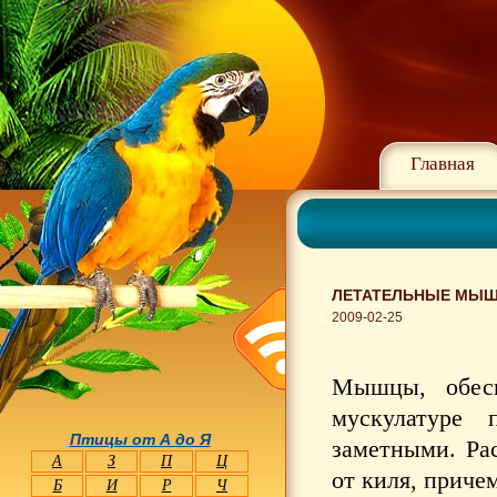
Главная
ЛЕТАТЕЛЬНЫЕ МЫШ
2009-02-25
Мышцы, обесп
мускулатуре
Птицы от А до Я
заметными. Ра
А
З
П
Ц
от киля, приче
Б
И
Р
Ч