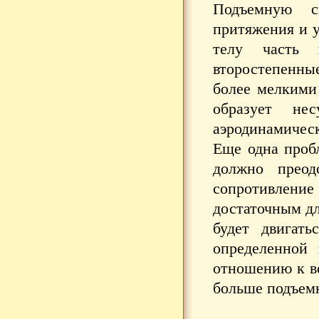
Подъемную с
притяжения и у
телу часть
второстепенны
более мелкими
образует не
аэродинамичес
Еще одна проб
должно преод
сопротивление
достаточным дл
будет двигать
определенной
отношению к вс
больше подъемн