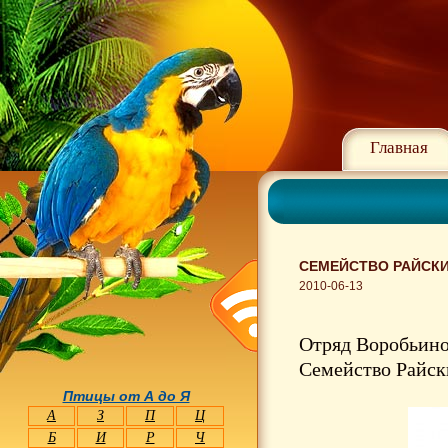
Главная
СЕМЕЙСТВО РАЙСКИ
2010-06-13
Отряд Воробьино
Семейство Райски
Птицы от А до Я
А
З
П
Ц
Б
И
Р
Ч