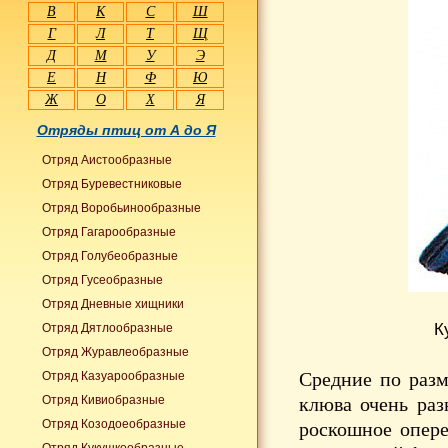
В
К
С
Ш
Г
Л
Т
Щ
Д
М
У
Э
Е
Н
Ф
Ю
Ж
О
Х
Я
Отряды птиц от А до Я
Отряд Аистообразные
Отряд Буревестниковые
Отряд Воробьинообразные
Отряд Гагарообразные
Отряд Голубеобразные
Отряд Гусеобразные
Отряд Дневные хищники
К
Отряд Дятлообразные
Отряд Журавлеобразные
Средние по раз
Отряд Казуарообразные
Отряд Кивиобразные
клюва очень раз
Отряд Козодоеобразные
роскошное опере