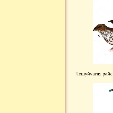
Чешуйчатая райск