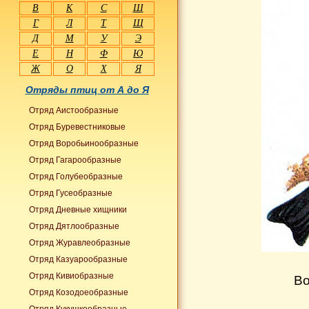
В
К
С
Ш
Г
Л
Т
Щ
Д
М
У
Э
Е
Н
Ф
Ю
Ж
О
Х
Я
Отряды птиц от А до Я
Отряд Аистообразные
Отряд Буревестниковые
Отряд Воробьинообразные
Отряд Гагарообразные
Отряд Голубеобразные
Отряд Гусеобразные
Отряд Дневные хищники
Отряд Дятлообразные
Отряд Журавлеобразные
Отряд Казуарообразные
Отряд Кивиобразные
Во
Отряд Козодоеобразные