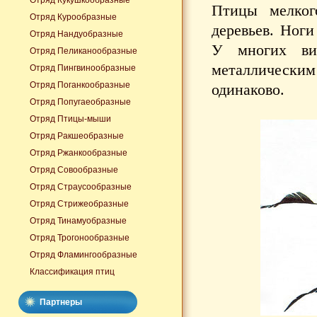
Отряд Кукушкообразные
Птицы мелког
Отряд Курообразные
деревьев. Ноги
Отряд Нандуобразные
У многих ви
Отряд Пеликанообразные
металлическим
Отряд Пингвинообразные
Отряд Поганкообразные
одинаково.
Отряд Попугаеобразные
Отряд Птицы-мыши
Отряд Ракшеобразные
Отряд Ржанкообразные
Отряд Совообразные
Отряд Страусообразные
Отряд Стрижеобразные
Отряд Тинамуобразные
Отряд Трогонообразные
Отряд Фламингообразные
Классификация птиц
Партнеры