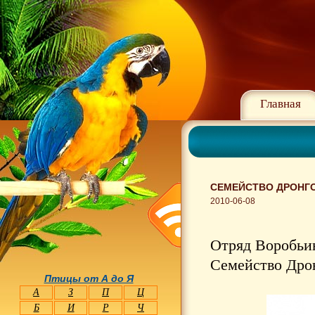
Главная
СЕМЕЙСТВО ДРОНГО 
2010-06-08
Отряд Воробьин
Семейство Дрон
Птицы от А до Я
А
З
П
Ц
Б
И
Р
Ч