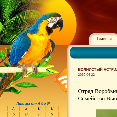
Главная
ВОЛНИСТЫЙ АСТРИЛЬ
2010-04-22
Отряд Воробьин
Семейство Вьюр
Птицы от А до Я
А
З
П
Ц
Б
И
Р
Ч