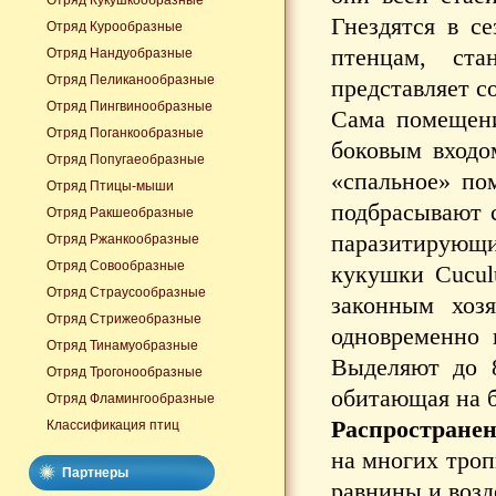
Отряд Кукушкообразные
Гнездятся в с
Отряд Курообразные
птенцам, ста
Отряд Нандуобразные
Отряд Пеликанообразные
представляет с
Отряд Пингвинообразные
Сама помещени
Отряд Поганкообразные
боковым входо
Отряд Попугаеобразные
«спальное» по
Отряд Птицы-мыши
подбрасывают с
Отряд Ракшеобразные
паразитирующ
Отряд Ржанкообразные
Отряд Совообразные
кукушки Cuculu
Отряд Страусообразные
законным хозя
Отряд Стрижеобразные
одновременно 
Отряд Тинамуобразные
Выделяют до 8 
Отряд Трогонообразные
обитающая на 
Отряд Фламингообразные
Распространен
Классификация птиц
на многих троп
Партнеры
равнины и воз