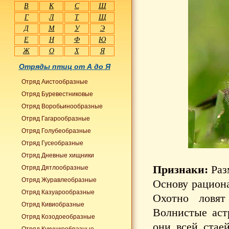
В
К
С
Ш
Г
Л
Т
Щ
Д
М
У
Э
Е
Н
Ф
Ю
Ж
О
Х
Я
Отряды птиц от А до Я
Отряд Аистообразные
Отряд Буревестниковые
Отряд Воробьинообразные
Отряд Гагарообразные
Отряд Голубеобразные
Отряд Гусеобразные
Отряд Дневные хищники
Признаки:
Раз
Отряд Дятлообразные
Отряд Журавлеобразные
Основу рациона
Отряд Казуарообразные
Охотно ловят
Отряд Кивиобразные
Волнистые аст
Отряд Козодоеобразные
они всей стае